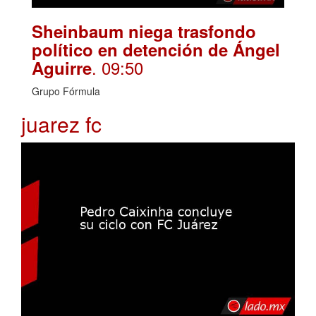
Sheinbaum niega trasfondo
político en detención de Ángel
. 09:50
Aguirre
Grupo Fórmula
juarez fc