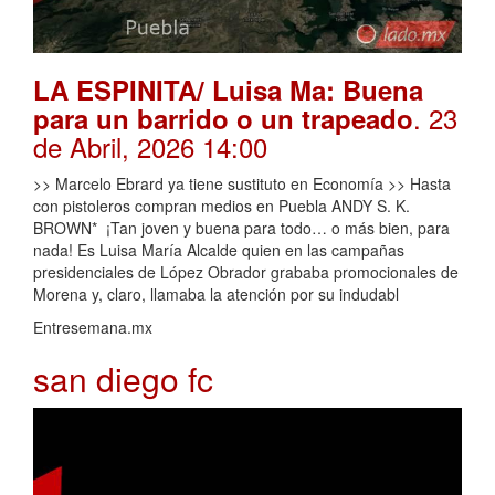
LA ESPINITA/ Luisa Ma: Buena
. 23
para un barrido o un trapeado
de Abril, 2026 14:00
>> Marcelo Ebrard ya tiene sustituto en Economía >> Hasta
con pistoleros compran medios en Puebla ANDY S. K.
BROWN* ¡Tan joven y buena para todo… o más bien, para
nada! Es Luisa María Alcalde quien en las campañas
presidenciales de López Obrador grababa promocionales de
Morena y, claro, llamaba la atención por su indudabl
Entresemana.mx
san diego fc