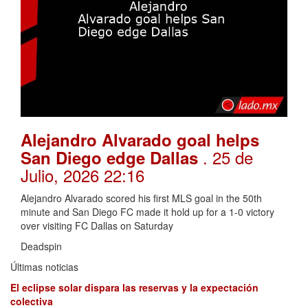
Alejandro Alvarado goal helps
. 25 de
San Diego edge Dallas
Julio, 2026 22:16
Alejandro Alvarado scored his first MLS goal in the 50th
minute and San Diego FC made it hold up for a 1-0 victory
over visiting FC Dallas on Saturday
Deadspin
Últimas noticias
El eclipse solar dispara las reservas y la expectación
colectiva