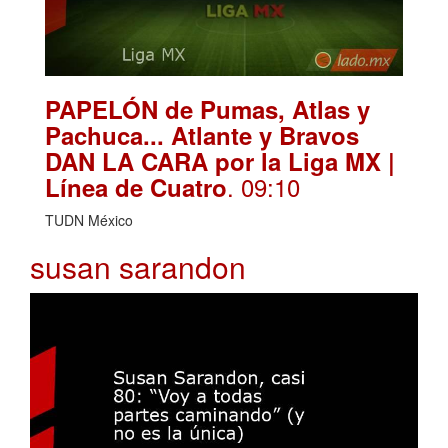
PAPELÓN de Pumas, Atlas y
Pachuca... Atlante y Bravos
DAN LA CARA por la Liga MX |
. 09:10
Línea de Cuatro
TUDN México
susan sarandon