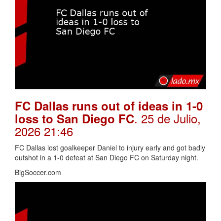
FC Dallas runs out of ideas in 1-0
. 25 de Julio,
loss to San Diego FC
2026 21:46
FC Dallas lost goalkeeper Daniel to injury early and got badly
outshot in a 1-0 defeat at San Diego FC on Saturday night.
BigSoccer.com