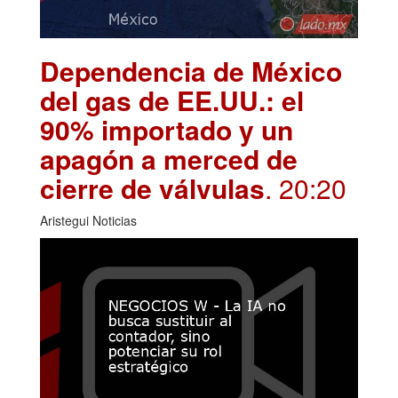
Dependencia de México
del gas de EE.UU.: el
90% importado y un
apagón a merced de
cierre de válvulas
. 20:20
Aristegui Noticias