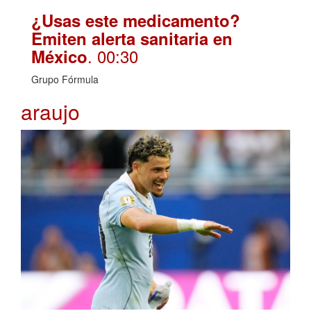
¿Usas este medicamento?
Emiten alerta sanitaria en
. 00:30
México
Grupo Fórmula
araujo