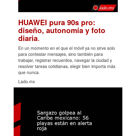
HUAWEI pura 90s pro:
diseño, autonomía y foto
.
diaria
En un momento en el que el móvil ya no sirve solo
para contestar mensajes, sino también para
trabajar, registrar recuerdos, navegar la ciudad y
resolver tareas cotidianas, elegir bien importa más
que nunca.
Lado.mx