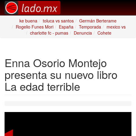
ke buena
toluca vs santos
Germán Berterame
Rogelio Funes Mori
España
Temporada
mexico vs
charlotte fc - pumas
Denuncia
Cohete
Enna Osorio Montejo
presenta su nuevo libro
La edad terrible