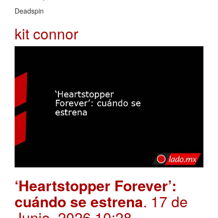
Deadspin
kit connor
‘Heartstopper Forever’:
cuándo se estrena
. 17 de
Junio, 2026 10:28