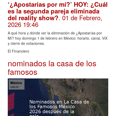
‘¿Apostarías por mí?’ HOY: ¿Cuál
es la segunda pareja eliminada
. 01 de Febrero,
del reality show?
2026 19:46
A qué hora y dónde ver la eliminación de ¿Apostarías por
Mí? hoy domingo 1 de febrero en México: horario, canal, ViX
y cierre de votaciones.
El Financiero
nominados la casa de los
famosos