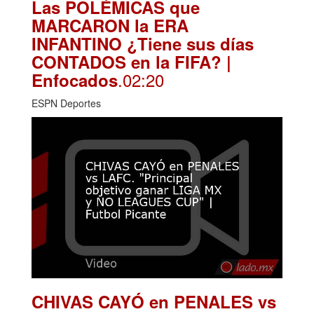
Las POLÉMICAS que
MARCARON la ERA
INFANTINO ¿Tiene sus días
CONTADOS en la FIFA? |
.02:20
Enfocados
ESPN Deportes
CHIVAS CAYÓ en PENALES vs