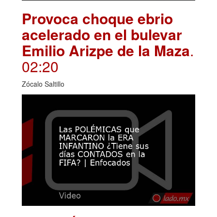
Provoca choque ebrio
acelerado en el bulevar
Emilio Arizpe de la Maza
.
02:20
Zócalo Saltillo