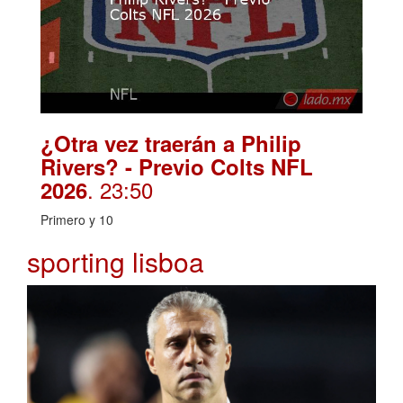
¿Otra vez traerán a Philip
Rivers? - Previo Colts NFL
. 23:50
2026
Primero y 10
sporting lisboa