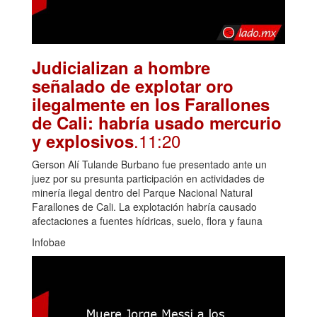
Judicializan a hombre
señalado de explotar oro
ilegalmente en los Farallones
de Cali: habría usado mercurio
.11:20
y explosivos
Gerson Alí Tulande Burbano fue presentado ante un
juez por su presunta participación en actividades de
minería ilegal dentro del Parque Nacional Natural
Farallones de Cali. La explotación habría causado
afectaciones a fuentes hídricas, suelo, flora y fauna
Infobae