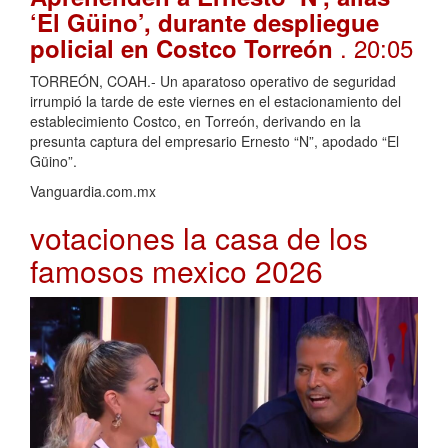
‘El Güino’, durante despliegue
. 20:05
policial en Costco Torreón
TORREÓN, COAH.- Un aparatoso operativo de seguridad
irrumpió la tarde de este viernes en el estacionamiento del
establecimiento Costco, en Torreón, derivando en la
presunta captura del empresario Ernesto “N”, apodado “El
Güino”.
Vanguardia.com.mx
votaciones la casa de los
famosos mexico 2026