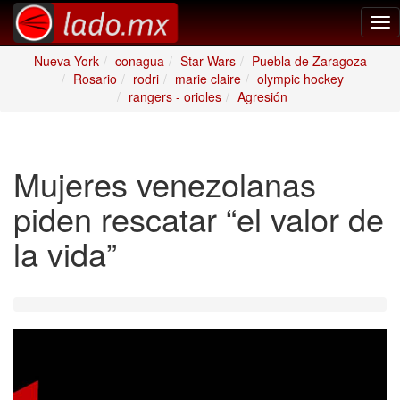
Tog
nav
Nueva York
conagua
Star Wars
Puebla de Zaragoza
Rosario
rodri
marie claire
olympic hockey
rangers - orioles
Agresión
Mujeres venezolanas
piden rescatar “el valor de
la vida”