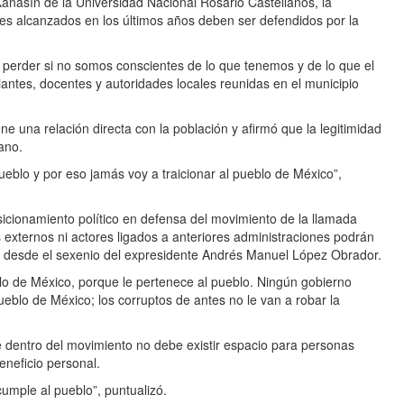
anasín de la Universidad Nacional Rosario Castellanos, la
es alcanzados en los últimos años deben ser defendidos por la
perder si no somos conscientes de lo que tenemos y de lo que el
antes, docentes y autoridades locales reunidas en el municipio
 una relación directa con la población y afirmó que la legitimidad
ano.
pueblo y por eso jamás voy a traicionar al pueblo de México”,
icionamiento político en defensa del movimiento de la llamada
s externos ni actores ligados a anteriores administraciones podrán
ado desde el sexenio del expresidente Andrés Manuel López Obrador.
blo de México, porque le pertenece al pueblo. Ningún gobierno
ueblo de México; los corruptos de antes no le van a robar la
ue dentro del movimiento no debe existir espacio para personas
eneficio personal.
umple al pueblo”, puntualizó.