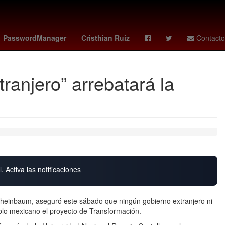
bia
China
Dólar estadounidense
Perú
PasswordManager
Cristhian Ruiz
Contacto
ranjero” arrebatará la
. Activa las notificaciones
Sheinbaum, aseguró este sábado que ningún gobierno extranjero ni
eblo mexicano el proyecto de Transformación.