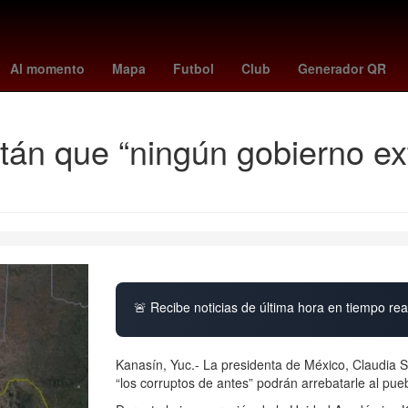
gelio Funes Mori
mexico vs
Antoine Griezmann
Rosario
Colom
Al momento
Mapa
Futbol
Club
Generador QR
án que “ningún gobierno ext
🚨 Recibe noticias de última hora en tiempo real
Kanasín, Yuc.- La presidenta de México, Claudia 
“los corruptos de antes” podrán arrebatarle al pu