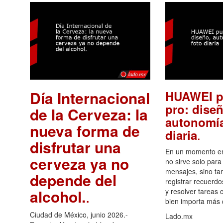
Día Internacional
HUAWEI p
pro: diseñ
de la Cerveza: la
autonomía
nueva forma de
.
diaria
disfrutar una
En un momento en 
cerveza ya no
no sirve solo para
mensajes, sino ta
depende del
registrar recuerdo
alcohol.
.
y resolver tareas c
bien importa más
Ciudad de México, junio 2026.-
Lado.mx