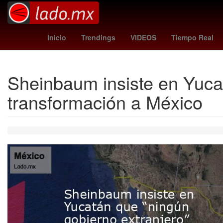
toluca vs santos
Germán Berterame
Ro
Inicio
Trendings
VIDEOS
Tiempo Real
Sheinbaum insiste en Yucat
transformación a México