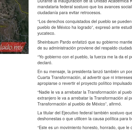
Durante la inauguración de la Unidad Académica K
mandataria federal sostuvo que los avances social
ciudadanía para evitar retrocesos.
“Los derechos conquistados del pueblo se pueden 
pueblo de México ha logrado”, expresó ante estudi
yucateco.
Sheinbaum Pardo enfatizó que su gobierno mantiene
de su administración proviene del respaldo ciudad
“Yo gobierno con el pueblo, la fuerza me la da el 
declaró.
En su mensaje, la presidenta lanzó también un pos
Cuarta Transformación, al advertir que ni interese
apropiarse o revertir el proyecto político impuls
“Nadie le va a arrebatar la Transformación al pue
extranjero le va a arrebatar la Transformación al p
Transformación al pueblo de México”, afirmó.
La titular del Ejecutivo federal también sostuvo q
deshonestas o que utilicen la causa política para b
“Este es un movimiento honesto, honrado, que le c