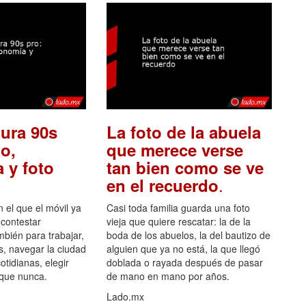
ura 90s
La foto de la abuela
o,
que merece verse
 y foto
tan bien como se ve
.
en el recuerdo
el que el móvil ya
Casi toda familia guarda una foto
 contestar
vieja que quiere rescatar: la de la
mbién para trabajar,
boda de los abuelos, la del bautizo de
s, navegar la ciudad
alguien que ya no está, la que llegó
otidianas, elegir
doblada o rayada después de pasar
 que nunca.
de mano en mano por años.
Lado.mx