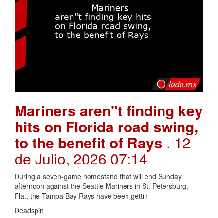
Mariners aren"t finding key
hits on Florida road swing,
to the benefit of Rays
. 12
de Julio, 2026 07:14
During a seven-game homestand that will end Sunday
afternoon against the Seattle Mariners in St. Petersburg,
Fla., the Tampa Bay Rays have been gettin
Deadspin