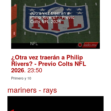
¿Otra vez traerán a Philip
Rivers? - Previo Colts NFL
. 23:50
2026
Primero y 10
mariners - rays