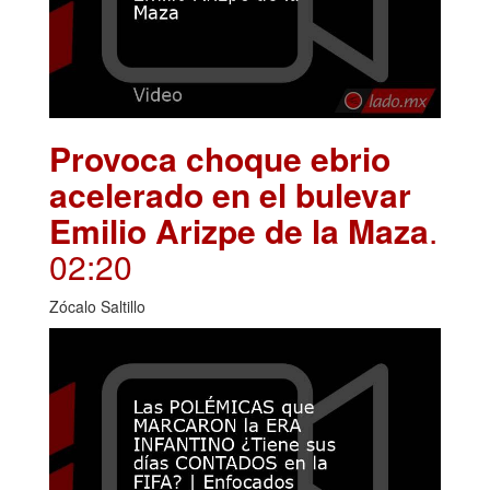
Provoca choque ebrio
acelerado en el bulevar
Emilio Arizpe de la Maza
.
02:20
Zócalo Saltillo