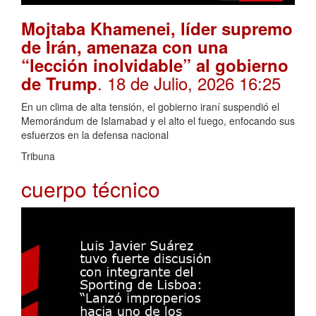
Mojtaba Khamenei, líder supremo
de Irán, amenaza con una
“lección inolvidable” al gobierno
. 18 de Julio, 2026 16:25
de Trump
En un clima de alta tensión, el gobierno iraní suspendió el
Memorándum de Islamabad y el alto el fuego, enfocando sus
esfuerzos en la defensa nacional
Tribuna
cuerpo técnico