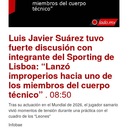
Luis Javier Suárez tuvo
fuerte discusión con
integrante del Sporting de
Lisboa: “Lanzó
improperios hacia uno de
los miembros del cuerpo
técnico”
. 08:50
Tras su actuación en el Mundial de 2026, el jugador samario
vivió momentos de tensión durante una práctica con el
cuadro de los "Leones"
Infobae