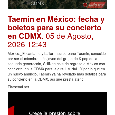
Taemin en México: fecha y
boletos para su concierto
en CDMX
. 05 de Agosto,
2026 12:43
México._El cantante y bailarín surcoreano Taemin, conocido
por ser el miembro más joven del grupo de K-pop de la
segunda generación, SHINee está de regreso a México con
concierto en la CDMX para la gira LiMiNaL. Y por lo que en
un nuevo anunció, Taemin ya ha revelado más detalles para
su concierto en la CDMX, así que presta atenci
Elarsenal.net