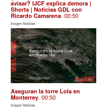
avisar? IJCF explica demora |
Shorts | Noticias GDL con
. 00:50
Ricardo Camarena
Imagen Noticias
Aseguran la torre Lola en
. 00:50
Monterrey
Imagen Noticias