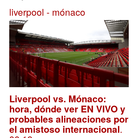
liverpool - mónaco
Liverpool vs. Mónaco:
hora, dónde ver EN VIVO y
probables alineaciones por
el amistoso internacional
.