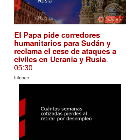
El Papa pide corredores
humanitarios para Sudán y
reclama el cese de ataques a
.
civiles en Ucrania y Rusia
05:30
Infobae