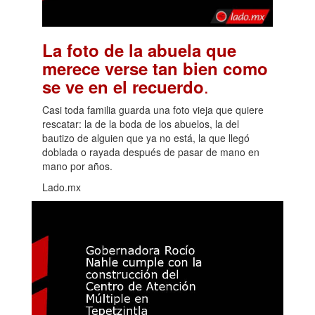
La foto de la abuela que
merece verse tan bien como
.
se ve en el recuerdo
Casi toda familia guarda una foto vieja que quiere
rescatar: la de la boda de los abuelos, la del
bautizo de alguien que ya no está, la que llegó
doblada o rayada después de pasar de mano en
mano por años.
Lado.mx