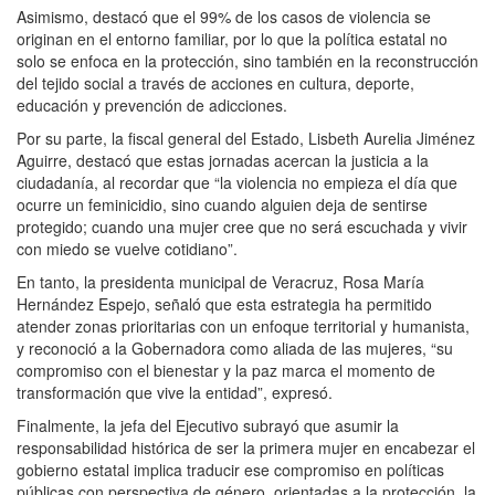
Asimismo, destacó que el 99% de los casos de violencia se
originan en el entorno familiar, por lo que la política estatal no
solo se enfoca en la protección, sino también en la reconstrucción
del tejido social a través de acciones en cultura, deporte,
educación y prevención de adicciones.
Por su parte, la fiscal general del Estado, Lisbeth Aurelia Jiménez
Aguirre, destacó que estas jornadas acercan la justicia a la
ciudadanía, al recordar que “la violencia no empieza el día que
ocurre un feminicidio, sino cuando alguien deja de sentirse
protegido; cuando una mujer cree que no será escuchada y vivir
con miedo se vuelve cotidiano”.
En tanto, la presidenta municipal de Veracruz, Rosa María
Hernández Espejo, señaló que esta estrategia ha permitido
atender zonas prioritarias con un enfoque territorial y humanista,
y reconoció a la Gobernadora como aliada de las mujeres, “su
compromiso con el bienestar y la paz marca el momento de
transformación que vive la entidad”, expresó.
Finalmente, la jefa del Ejecutivo subrayó que asumir la
responsabilidad histórica de ser la primera mujer en encabezar el
gobierno estatal implica traducir ese compromiso en políticas
públicas con perspectiva de género, orientadas a la protección, la