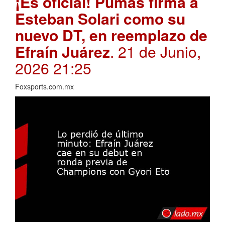
¡Es oficial! Pumas firma a
Esteban Solari como su
nuevo DT, en reemplazo de
Efraín Juárez
. 21 de Junio,
2026 21:25
Foxsports.com.mx