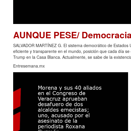
AUNQUE PESE/ Democracia 
SALVADOR MARTÍNEZ G. El sistema democrático de Estados Uni
eficiente y transparente en el mundo, posición que cada día s
Trump en la Casa Blanca. Actualmente, se sabe de la existencia
Entresemana.mx