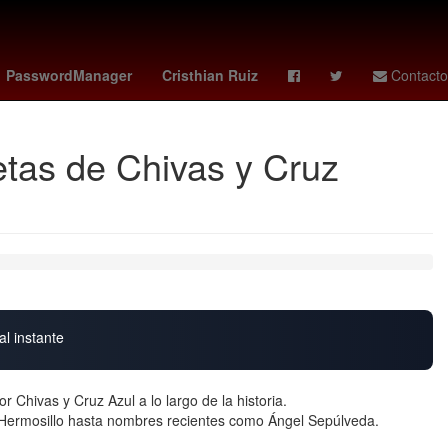
 city sc - real salt lake
Beisbol
Amistosos
PasswordManager
Cristhian Ruiz
Contacto
etas de Chivas y Cruz
al instante
 Chivas y Cruz Azul a lo largo de la historia.
Hermosillo hasta nombres recientes como Ángel Sepúlveda.