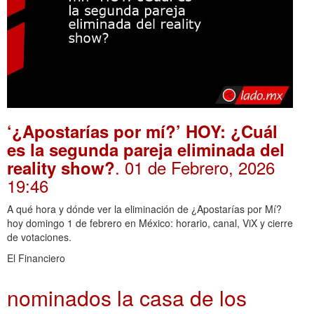
‘¿Apostarías por mí?’ HOY: ¿Cuál
es la segunda pareja eliminada del
. 01 de Febrero, 2026
reality show?
19:46
A qué hora y dónde ver la eliminación de ¿Apostarías por Mí?
hoy domingo 1 de febrero en México: horario, canal, ViX y cierre
de votaciones.
El Financiero
nominados la casa de los