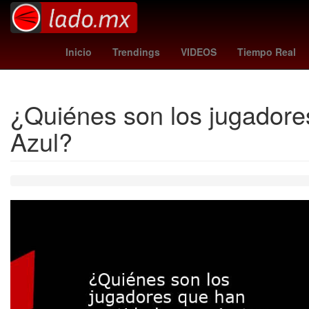
orioles - angels
mariners - tigers
HBO
Inicio
Trendings
VIDEOS
Tiempo Real
¿Quiénes son los jugadore
Azul?