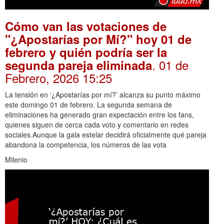
Cómo van las votaciones de
"¿Apostarías por Mí?" hoy 01 de
febrero y quién podría ser la
. 01 de
segunda pareja eliminada
Febrero, 2026 15:25
La tensión en ‘¿Apostarías por mí?’ alcanza su punto máximo
este domingo 01 de febrero. La segunda semana de
eliminaciones ha generado gran expectación entre los fans,
quienes siguen de cerca cada voto y comentario en redes
sociales.Aunque la gala estelar decidirá oficialmente qué pareja
abandona la competencia, los números de las vota
Milenio