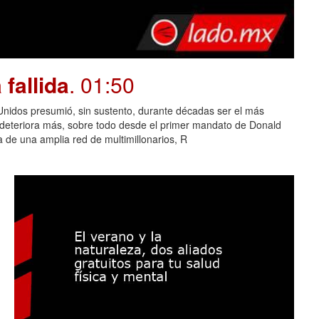
fallida
. 01:50
dos presumió, sin sustento, durante décadas ser el más
e deteriora más, sobre todo desde el primer mandato de Donald
 de una amplia red de multimillonarios, R