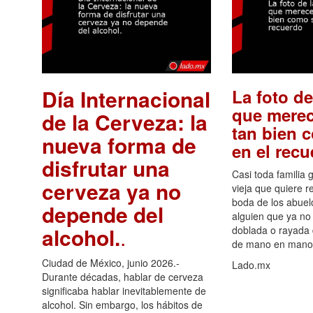
Día Internacional
La foto de
que merec
de la Cerveza: la
tan bien 
nueva forma de
en el rec
disfrutar una
Casi toda familia 
cerveza ya no
vieja que quiere re
boda de los abuelo
depende del
alguien que ya no 
alcohol.
.
doblada o rayada
de mano en mano 
Ciudad de México, junio 2026.-
Lado.mx
Durante décadas, hablar de cerveza
significaba hablar inevitablemente de
alcohol. Sin embargo, los hábitos de