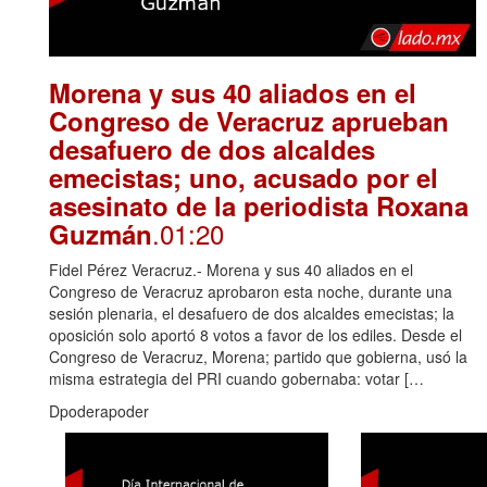
Morena y sus 40 aliados en el
Congreso de Veracruz aprueban
desafuero de dos alcaldes
emecistas; uno, acusado por el
asesinato de la periodista Roxana
.01:20
Guzmán
Fidel Pérez Veracruz.- Morena y sus 40 aliados en el
Congreso de Veracruz aprobaron esta noche, durante una
sesión plenaria, el desafuero de dos alcaldes emecistas; la
oposición solo aportó 8 votos a favor de los ediles. Desde el
Congreso de Veracruz, Morena; partido que gobierna, usó la
misma estrategia del PRI cuando gobernaba: votar […
Dpoderapoder