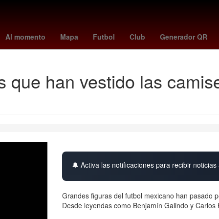
spider-man: brand new day
Morelia
crédito
Al Nassr
st. louis
Al momento
Mapa
Futbol
Club
Generador QR
s que han vestido las camis
🔔 Activa las notificaciones para recibir noticias 
Grandes figuras del futbol mexicano han pasado por
Desde leyendas como Benjamín Galindo y Carlos 