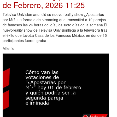
de Febrero, 2026 11:25
Televisa Univisión anunció su nuevo reality show ¿Apostarías
por Mí?, un formato de streaming que transmitirá a 12 parejas
de famosos las 24 horas del día, los siete días de la semana.El
nuevoreality show de Televisa Univisiónllega a la televisora tras
el éxito que tuvoLa Casa de los Famosos México, en donde 15
participantes fueron graba
Milenio