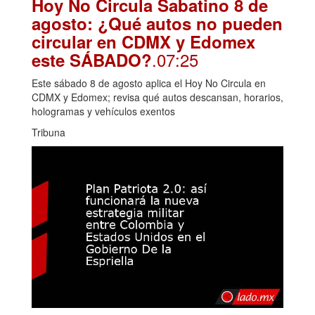
Hoy No Circula Sabatino 8 de
agosto: ¿Qué autos no pueden
circular en CDMX y Edomex
.07:25
este SÁBADO?
Este sábado 8 de agosto aplica el Hoy No Circula en
CDMX y Edomex; revisa qué autos descansan, horarios,
hologramas y vehículos exentos
Tribuna