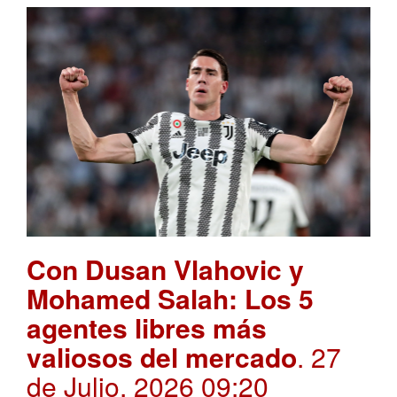
Con Dusan Vlahovic y
Mohamed Salah: Los 5
agentes libres más
valiosos del mercado
. 27
de Julio, 2026 09:20