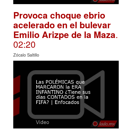
Provoca choque ebrio
acelerado en el bulevar
Emilio Arizpe de la Maza
.
02:20
Zócalo Saltillo