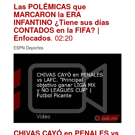
Las POLÉMICAS que
MARCARON la ERA
INFANTINO ¿Tiene sus días
CONTADOS en la FIFA? |
. 02:20
Enfocados
ESPN Deportes
CHIVAS CAYÓ en PENALES vs