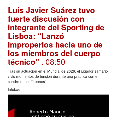
Luis Javier Suárez tuvo
fuerte discusión con
integrante del Sporting de
Lisboa: “Lanzó
improperios hacia uno de
los miembros del cuerpo
técnico”
. 08:50
Tras su actuación en el Mundial de 2026, el jugador samario
vivió momentos de tensión durante una práctica con el
cuadro de los "Leones"
Infobae