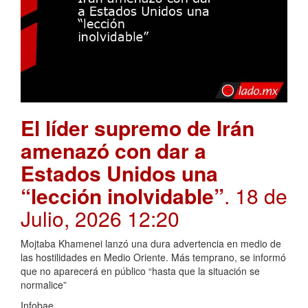
El líder supremo de Irán
amenazó con dar a
Estados Unidos una
“lección inolvidable”
. 18 de
Julio, 2026 12:20
Mojtaba Khamenei lanzó una dura advertencia en medio de
las hostilidades en Medio Oriente. Más temprano, se informó
que no aparecerá en público “hasta que la situación se
normalice”
Infobae