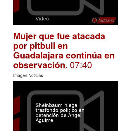
Mujer que fue atacada
por pitbull en
Guadalajara continúa en
observación
. 07:40
Imagen Noticias