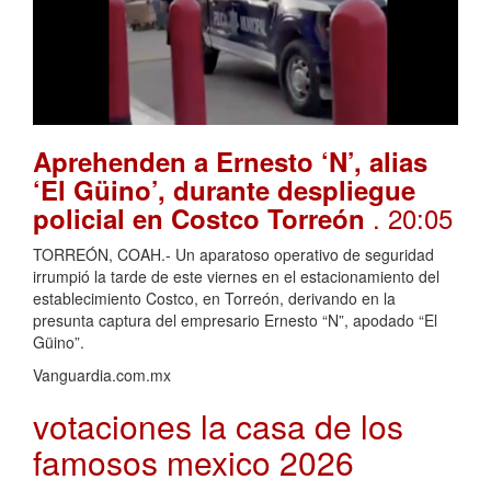
Aprehenden a Ernesto ‘N’, alias
‘El Güino’, durante despliegue
. 20:05
policial en Costco Torreón
TORREÓN, COAH.- Un aparatoso operativo de seguridad
irrumpió la tarde de este viernes en el estacionamiento del
establecimiento Costco, en Torreón, derivando en la
presunta captura del empresario Ernesto “N”, apodado “El
Güino”.
Vanguardia.com.mx
votaciones la casa de los
famosos mexico 2026