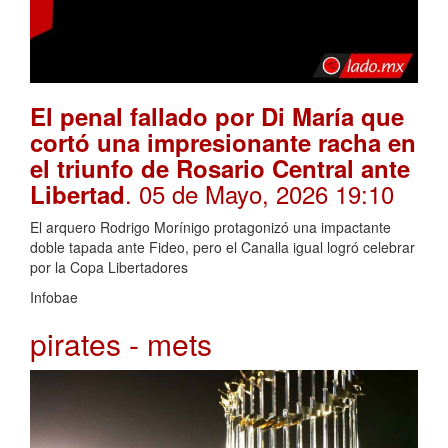
El penal fallado por Di María que
cortó una impresionante racha en
el triunfo de Rosario Central ante
. 05 de Mayo, 2026 19:10
Libertad
El arquero Rodrigo Morínigo protagonizó una impactante
doble tapada ante Fideo, pero el Canalla igual logró celebrar
por la Copa Libertadores
Infobae
pirates - mets