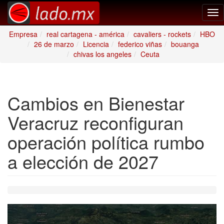
Tog
nav
Empresa
real cartagena - américa
cavaliers - rockets
HBO
26 de marzo
Licencia
federico viñas
bouanga
chivas los angeles
Ceuta
Cambios en Bienestar
Veracruz reconfiguran
operación política rumbo
a elección de 2027