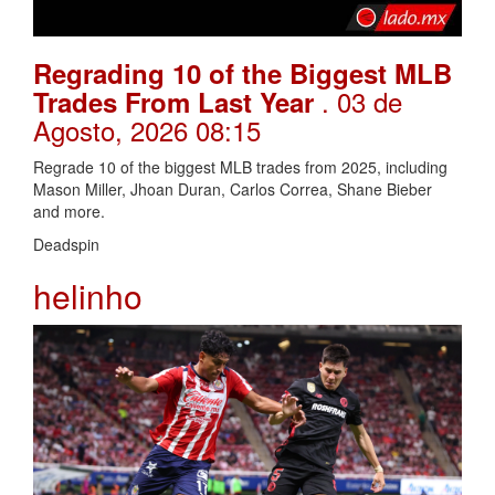
Regrading 10 of the Biggest MLB
. 03 de
Trades From Last Year
Agosto, 2026 08:15
Regrade 10 of the biggest MLB trades from 2025, including
Mason Miller, Jhoan Duran, Carlos Correa, Shane Bieber
and more.
Deadspin
helinho