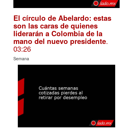
El círculo de Abelardo: estas
son las caras de quienes
liderarán a Colombia de la
.
mano del nuevo presidente
03:26
Semana