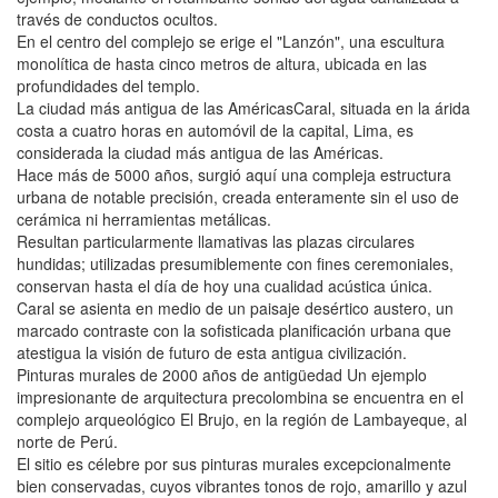
través de conductos ocultos.
En el centro del complejo se erige el "Lanzón", una escultura
monolítica de hasta cinco metros de altura, ubicada en las
profundidades del templo.
La ciudad más antigua de las AméricasCaral, situada en la árida
costa a cuatro horas en automóvil de la capital, Lima, es
considerada la ciudad más antigua de las Américas.
Hace más de 5000 años, surgió aquí una compleja estructura
urbana de notable precisión, creada enteramente sin el uso de
cerámica ni herramientas metálicas.
Resultan particularmente llamativas las plazas circulares
hundidas; utilizadas presumiblemente con fines ceremoniales,
conservan hasta el día de hoy una cualidad acústica única.
Caral se asienta en medio de un paisaje desértico austero, un
marcado contraste con la sofisticada planificación urbana que
atestigua la visión de futuro de esta antigua civilización.
Pinturas murales de 2000 años de antigüedad Un ejemplo
impresionante de arquitectura precolombina se encuentra en el
complejo arqueológico El Brujo, en la región de Lambayeque, al
norte de Perú.
El sitio es célebre por sus pinturas murales excepcionalmente
bien conservadas, cuyos vibrantes tonos de rojo, amarillo y azul