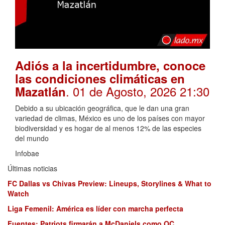
Adiós a la incertidumbre, conoce
las condiciones climáticas en
. 01 de Agosto, 2026 21:30
Mazatlán
Debido a su ubicación geográfica, que le dan una gran
variedad de climas, México es uno de los países con mayor
biodiversidad y es hogar de al menos 12% de las especies
del mundo
Infobae
Últimas noticias
FC Dallas vs Chivas Preview: Lineups, Storylines & What to
Watch
Liga Femenil: América es líder con marcha perfecta
Fuentes: Patriots firmarán a McDaniels como OC