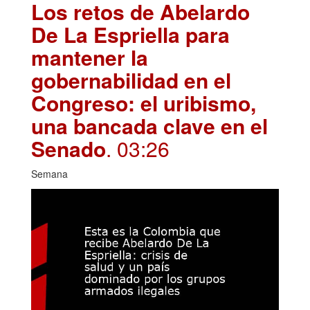
Los retos de Abelardo
De La Espriella para
mantener la
gobernabilidad en el
Congreso: el uribismo,
una bancada clave en el
Senado
. 03:26
Semana