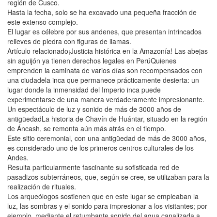
región de Cusco.
Hasta la fecha, solo se ha excavado una pequeña fracción de
este extenso complejo.
El lugar es célebre por sus andenes, que presentan intrincados
relieves de piedra con figuras de llamas.
Artículo relacionado¡Justicia histórica en la Amazonía! Las abejas
sin aguijón ya tienen derechos legales en PerúQuienes
emprenden la caminata de varios días son recompensados con
una ciudadela inca que permanece prácticamente desierta: un
lugar donde la inmensidad del Imperio inca puede
experimentarse de una manera verdaderamente impresionante.
Un espectáculo de luz y sonido de más de 3000 años de
antigüedadLa historia de Chavín de Huántar, situado en la región
de Áncash, se remonta aún más atrás en el tiempo.
Este sitio ceremonial, con una antigüedad de más de 3000 años,
es considerado uno de los primeros centros culturales de los
Andes.
Resulta particularmente fascinante su sofisticada red de
pasadizos subterráneos, que, según se cree, se utilizaban para la
realización de rituales.
Los arqueólogos sostienen que en este lugar se empleaban la
luz, las sombras y el sonido para impresionar a los visitantes; por
ejemplo, mediante el retumbante sonido del agua canalizada a