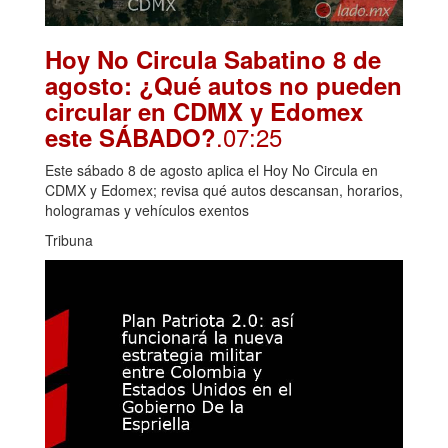
Hoy No Circula Sabatino 8 de
agosto: ¿Qué autos no pueden
circular en CDMX y Edomex
.07:25
este SÁBADO?
Este sábado 8 de agosto aplica el Hoy No Circula en
CDMX y Edomex; revisa qué autos descansan, horarios,
hologramas y vehículos exentos
Tribuna