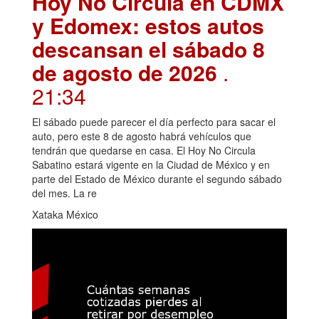
Hoy No Circula en CDMX
y Edomex: estos autos
descansan el sábado 8
de agosto de 2026
.
21:34
El sábado puede parecer el día perfecto para sacar el
auto, pero este 8 de agosto habrá vehículos que
tendrán que quedarse en casa. El Hoy No Circula
Sabatino estará vigente en la Ciudad de México y en
parte del Estado de México durante el segundo sábado
del mes. La re
Xataka México