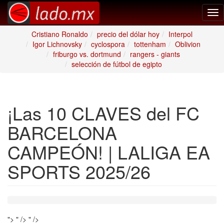
Tog
nav
Cristiano Ronaldo
precio del dólar hoy
Interpol
Igor Lichnovsky
cyclospora
tottenham
Oblivion
friburgo vs. dortmund
rangers - giants
selección de fútbol de egipto
¡Las 10 CLAVES del FC
BARCELONA
CAMPEÓN! | LALIGA EA
SPORTS 2025/26
">
" />
" />