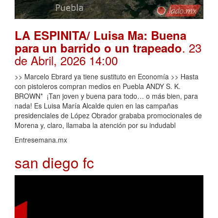
LA ESPINITA/ Luisa Ma: Buena
. 23
para un barrido o un trapeado
de Abril, 2026 14:00
>> Marcelo Ebrard ya tiene sustituto en Economía >> Hasta
con pistoleros compran medios en Puebla ANDY S. K.
BROWN* ¡Tan joven y buena para todo… o más bien, para
nada! Es Luisa María Alcalde quien en las campañas
presidenciales de López Obrador grababa promocionales de
Morena y, claro, llamaba la atención por su indudabl
Entresemana.mx
san diego fc