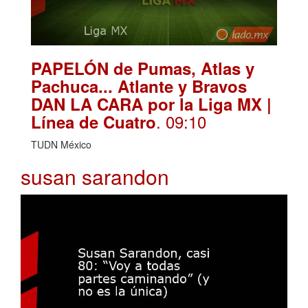
PAPELÓN de Pumas, Atlas y
Pachuca... Atlante y Bravos
DAN LA CARA por la Liga MX |
. 09:10
Línea de Cuatro
TUDN México
susan sarandon