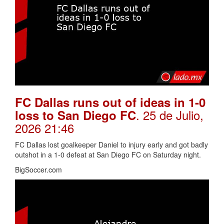
FC Dallas runs out of ideas in 1-0
. 25 de Julio,
loss to San Diego FC
2026 21:46
FC Dallas lost goalkeeper Daniel to injury early and got badly
outshot in a 1-0 defeat at San Diego FC on Saturday night.
BigSoccer.com