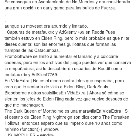
Se conseguía en Asentamiento de No Muertos y era considerada
una gran opción en early game para las builds de Fuerza.
.
.
aunque su moveset era aburrido y limitado.
Capturas de metafauxric y AdSilent7769 en Reddit Pues
también estuvo en Elden Ring, pero lo más probable es que ni te
dieses cuenta: son las enormes guillotinas que forman las
trampas de las Catacumbas.
FromSoftware se limitó a aumentar el tamaño y a colocarle
cadenas, pero en los archivos del juego puedes ver que conserva
la empuñadura, así lo descubrieron usuarios de Reddit como
metafauxric y AdSilent7769.
En VidaExtra | No es el modo contra jefes que esperaba, pero
creo que le sentaría de vicio a Elden Ring, Dark Souls,
Bloodborne y otros soulslikesEn VidaExtra | Ahora sé cómo se
sienten los jefes de Elden Ring cada vez que vuelvo después de
que me machaquen.
The Dark Queen of Mortholme es una maravillaEn VidaExtra | Si
el destino de Elden Ring Nightreign son dlcs como The Forsaken
Hollows, entonces espero que su imperio dure 10 años como
mínimo (function() { window.
_JS_MODULES = window.