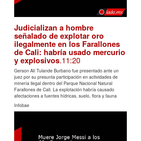
Judicializan a hombre
señalado de explotar oro
ilegalmente en los Farallones
de Cali: habría usado mercurio
.11:20
y explosivos
Gerson Alí Tulande Burbano fue presentado ante un
juez por su presunta participación en actividades de
minería ilegal dentro del Parque Nacional Natural
Farallones de Cali. La explotación habría causado
afectaciones a fuentes hídricas, suelo, flora y fauna
Infobae