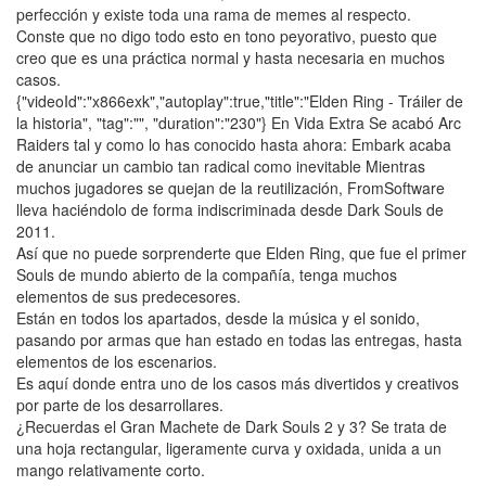
perfección y existe toda una rama de memes al respecto.
Conste que no digo todo esto en tono peyorativo, puesto que
creo que es una práctica normal y hasta necesaria en muchos
casos.
{"videoId":"x866exk","autoplay":true,"title":"Elden Ring - Tráiler de
la historia", "tag":"", "duration":"230"} En Vida Extra Se acabó Arc
Raiders tal y como lo has conocido hasta ahora: Embark acaba
de anunciar un cambio tan radical como inevitable Mientras
muchos jugadores se quejan de la reutilización, FromSoftware
lleva haciéndolo de forma indiscriminada desde Dark Souls de
2011.
Así que no puede sorprenderte que Elden Ring, que fue el primer
Souls de mundo abierto de la compañía, tenga muchos
elementos de sus predecesores.
Están en todos los apartados, desde la música y el sonido,
pasando por armas que han estado en todas las entregas, hasta
elementos de los escenarios.
Es aquí donde entra uno de los casos más divertidos y creativos
por parte de los desarrollares.
¿Recuerdas el Gran Machete de Dark Souls 2 y 3? Se trata de
una hoja rectangular, ligeramente curva y oxidada, unida a un
mango relativamente corto.