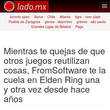
Tog
nav
toronto open
Asma
Chile
Atlanta
tigre - river plate
Puebla de Zaragoza
genoa - deportivo
grêmio - são paulo
Grandes Ligas de Béisbol
Pago
Mientras te quejas de que
otros juegos reutilizan
cosas, FromSoftware te la
cuela en Elden Ring una
y otra vez desde hace
años