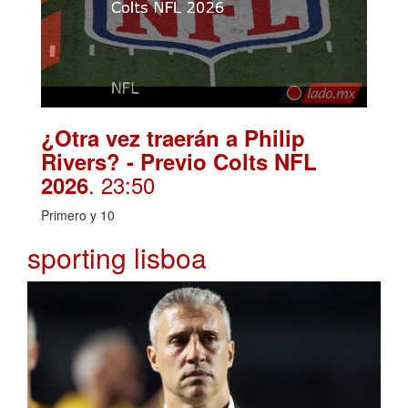
¿Otra vez traerán a Philip
Rivers? - Previo Colts NFL
. 23:50
2026
Primero y 10
sporting lisboa