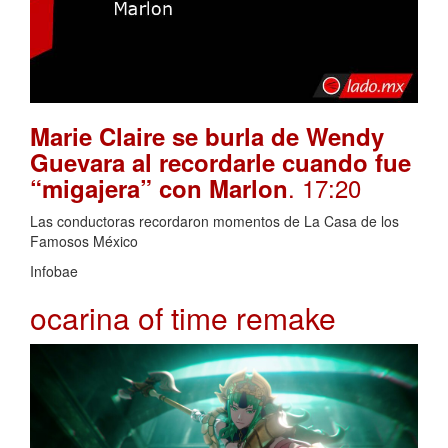
Marie Claire se burla de Wendy
Guevara al recordarle cuando fue
. 17:20
“migajera” con Marlon
Las conductoras recordaron momentos de La Casa de los
Famosos México
Infobae
ocarina of time remake