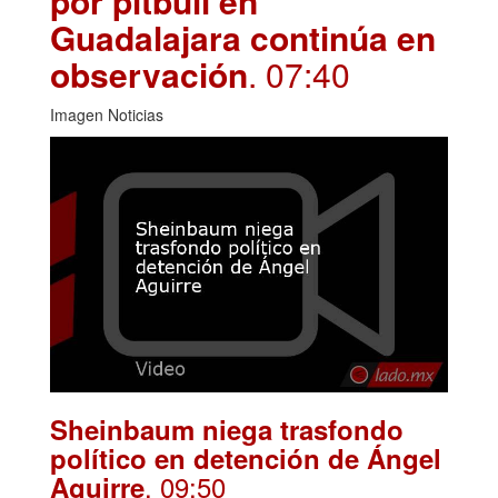
por pitbull en
Guadalajara continúa en
observación
. 07:40
Imagen Noticias
Sheinbaum niega trasfondo
político en detención de Ángel
. 09:50
Aguirre