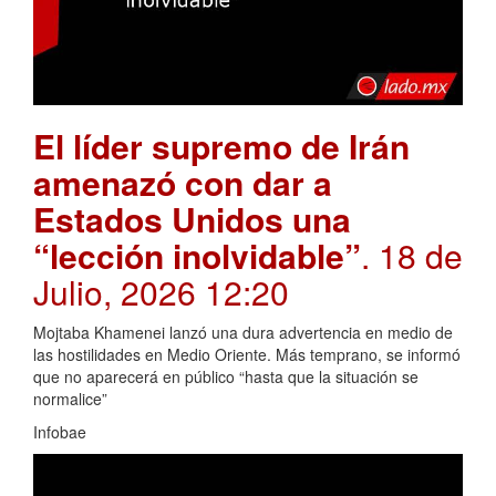
El líder supremo de Irán
amenazó con dar a
Estados Unidos una
“lección inolvidable”
. 18 de
Julio, 2026 12:20
Mojtaba Khamenei lanzó una dura advertencia en medio de
las hostilidades en Medio Oriente. Más temprano, se informó
que no aparecerá en público “hasta que la situación se
normalice”
Infobae