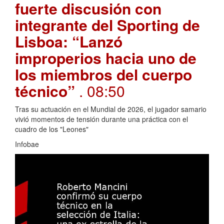
fuerte discusión con
integrante del Sporting de
Lisboa: “Lanzó
improperios hacia uno de
los miembros del cuerpo
técnico”
. 08:50
Tras su actuación en el Mundial de 2026, el jugador samario
vivió momentos de tensión durante una práctica con el
cuadro de los "Leones"
Infobae