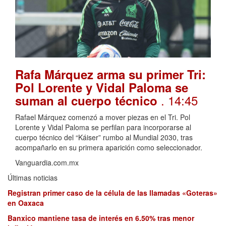
Rafa Márquez arma su primer Tri:
Pol Lorente y Vidal Paloma se
. 14:45
suman al cuerpo técnico
Rafael Márquez comenzó a mover piezas en el Tri. Pol
Lorente y Vidal Paloma se perfilan para incorporarse al
cuerpo técnico del “Káiser” rumbo al Mundial 2030, tras
acompañarlo en su primera aparición como seleccionador.
Vanguardia.com.mx
Últimas noticias
Registran primer caso de la célula de las llamadas «Goteras»
en Oaxaca
Banxico mantiene tasa de interés en 6.50% tras menor