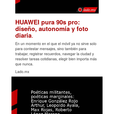
HUAWEI pura 90s pro:
diseño, autonomía y foto
.
diaria
En un momento en el que el móvil ya no sirve solo
para contestar mensajes, sino también para
trabajar, registrar recuerdos, navegar la ciudad y
resolver tareas cotidianas, elegir bien importa más
que nunca.
Lado.mx