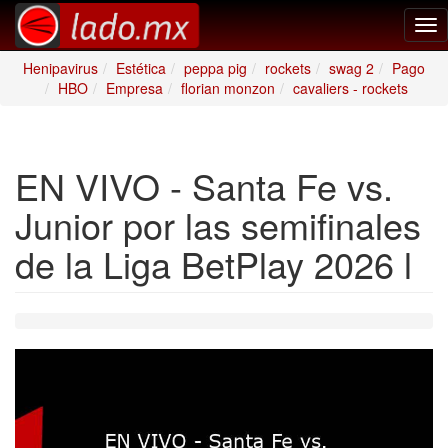
Tog
nav
Henipavirus
Estética
peppa pig
rockets
swag 2
Pago
HBO
Empresa
florian monzon
cavaliers - rockets
EN VIVO - Santa Fe vs.
Junior por las semifinales
de la Liga BetPlay 2026 l