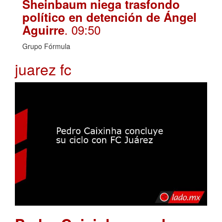
Sheinbaum niega trasfondo
político en detención de Ángel
. 09:50
Aguirre
Grupo Fórmula
juarez fc