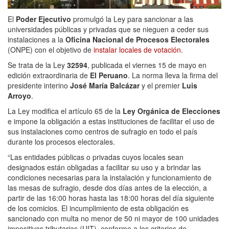
El
Poder Ejecutivo
promulgó la Ley para sancionar a las
universidades públicas y privadas que se nieguen a ceder sus
instalaciones a la
Oficina Nacional de Procesos Electorales
(ONPE) con el objetivo de
instalar locales de votación
.
Se trata de la Ley
32594
, publicada el viernes 15 de mayo en
edición extraordinaria de
El Peruano
. La norma lleva la firma del
presidente interino
José María Balcázar
y el premier
Luis
Arroyo
.
La Ley modifica el artículo 65 de la
Ley Orgánica de Elecciones
e impone la obligación a estas instituciones de facilitar el uso de
sus instalaciones como centros de sufragio en todo el país
durante los procesos electorales.
“Las entidades públicas o privadas cuyos locales sean
designados están obligadas a facilitar su uso y a brindar las
condiciones necesarias para la instalación y funcionamiento de
las mesas de sufragio, desde dos días antes de la elección, a
partir de las 16:00 horas hasta las 18:00 horas del día siguiente
de los comicios. El incumplimiento de esta obligación es
sancionado con multa no menor de 50 ni mayor de 100 unidades
impositivas tributarias (UIT), conforme a los criterios de