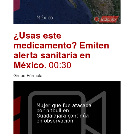
¿Usas este
medicamento? Emiten
alerta sanitaria en
México
. 00:30
Grupo Fórmula