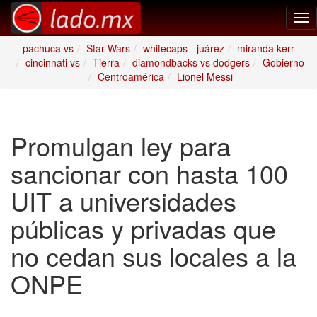
Tog
nav
pachuca vs
Star Wars
whitecaps - juárez
miranda kerr
cincinnati vs
Tierra
diamondbacks vs dodgers
Gobierno
Centroamérica
Lionel Messi
Promulgan ley para
sancionar con hasta 100
UIT a universidades
públicas y privadas que
no cedan sus locales a la
ONPE