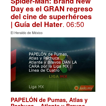
Spider-Man: Brand New
Day es el GRAN regreso
del cine de superhéroes
| Guía del Hater
. 06:50
El Heraldo de México
PAPELÓN de Pumas, Atlas y
Pachuca... Atlante y Bravos