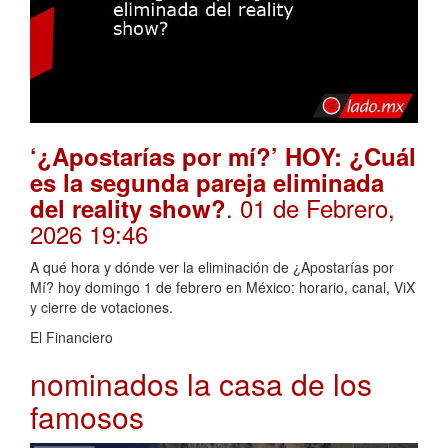
‘¿Apostarías por mí?’ HOY: ¿Cuál
es la segunda pareja eliminada
. 01 de Febrero,
del reality show?
2026 19:46
A qué hora y dónde ver la eliminación de ¿Apostarías por
Mí? hoy domingo 1 de febrero en México: horario, canal, ViX
y cierre de votaciones.
El Financiero
nominados la casa de los
famosos