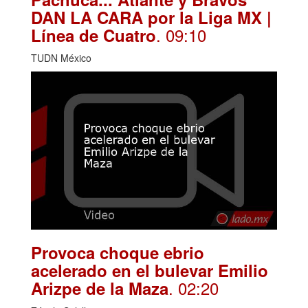
DAN LA CARA por la Liga MX |
. 09:10
Línea de Cuatro
TUDN México
Provoca choque ebrio
acelerado en el bulevar Emilio
. 02:20
Arizpe de la Maza