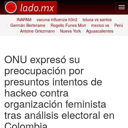
Tog
nav
INAPAM
vacuna influenza h3n2
toluca vs santos
Germán Berterame
Rogelio Funes Mori
mexico vs
Perú
Antoine Griezmann
Nueva York
Aguascalientes
ONU expresó su
preocupación por
presuntos intentos de
hackeo contra
organización feminista
tras análisis electoral en
Colombia