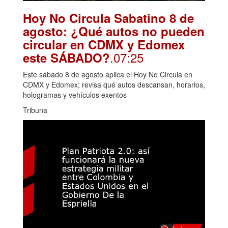
Hoy No Circula Sabatino 8 de
agosto: ¿Qué autos no pueden
circular en CDMX y Edomex
.07:25
este SÁBADO?
Este sábado 8 de agosto aplica el Hoy No Circula en
CDMX y Edomex; revisa qué autos descansan, horarios,
hologramas y vehículos exentos
Tribuna