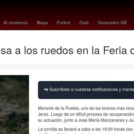
ico 2026
fulham vs crystal palace
elena rybakina
Semana Santa
Al momento
Mapa
Futbol
Club
Generador QR
sa a los ruedos en la Feria 
📲 Suscríbete a nuestras notificaciones y mante
Morante de la Puebla, uno de los toreros más reco
Jerez. Luego de un difícil proceso de recuperación
su actuación, junto a José María Manzanares y J
La corrida se llevará a cabo a las 19:00 horas con 