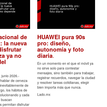
acional de
HUAWEI pura 90s
: la nueva
pro: diseño,
isfrutar
autonomía y foto
.
za ya no
diaria
el
En un momento en el que el móvil ya
no sirve solo para contestar
mensajes, sino también para trabajar,
 junio 2026.-
registrar recuerdos, navegar la ciudad
hablar de cerveza
y resolver tareas cotidianas, elegir
 inevitablemente de
bien importa más que nunca.
go, los hábitos de
Lado.mx
olucionando y cada
 buscan
es permitan disfrutar