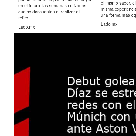
el mismo sabor, el
en el futuro: las semanas cotizadas
misma experiencia
que se descuentan al realizar el
una forma más equ
retiro.
Lado.mx
Lado.mx