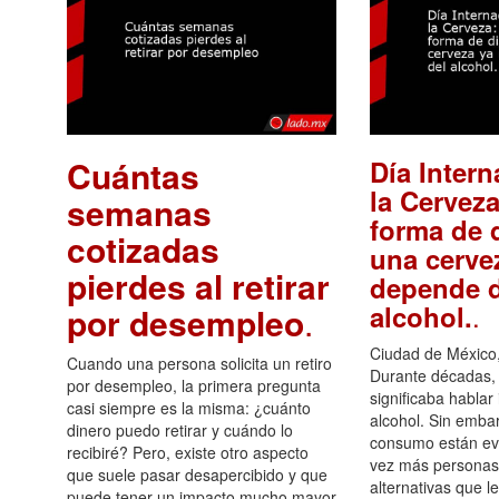
Cuántas
Día Intern
la Cerveza
semanas
forma de d
cotizadas
una cerve
pierdes al retirar
depende d
.
alcohol.
por desempleo
.
Ciudad de México,
Cuando una persona solicita un retiro
Durante décadas, 
por desempleo, la primera pregunta
significaba hablar
casi siempre es la misma: ¿cuánto
alcohol. Sin embar
dinero puedo retirar y cuándo lo
consumo están ev
recibiré? Pero, existe otro aspecto
vez más personas
que suele pasar desapercibido y que
alternativas que l
puede tener un impacto mucho mayor