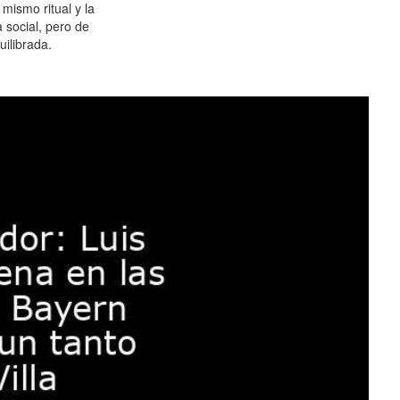
 mismo ritual y la
 social, pero de
ilibrada.