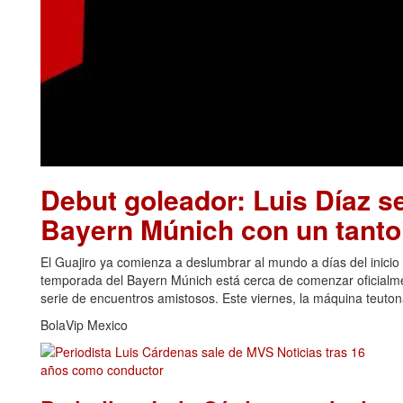
Debut goleador: Luis Díaz se
Bayern Múnich con un tanto 
El Guajiro ya comienza a deslumbrar al mundo a días del inicio
temporada del Bayern Múnich está cerca de comenzar oficialme
serie de encuentros amistosos. Este viernes, la máquina teutona
BolaVip Mexico