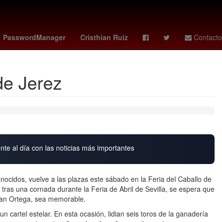
palmeiras - cerro
#Verificado2018
Brasil
Nueva York
PasswordManager
Cristhian Ruiz
Contacto
de Jerez
nte al día con las noticias más importantes
nocidos, vuelve a las plazas este sábado en la Feria del Caballo de
 tras una cornada durante la Feria de Abril de Sevilla, se espera que
uan Ortega, sea memorable.
un cartel estelar. En esta ocasión, lidian seis toros de la ganadería