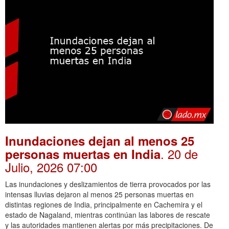
Inundaciones dejan al menos 25
. 20 de
personas muertas en India
Julio, 2026 07:00
Las inundaciones y deslizamientos de tierra provocados por las
intensas lluvias dejaron al menos 25 personas muertas en
distintas regiones de India, principalmente en Cachemira y el
estado de Nagaland, mientras continúan las labores de rescate
y las autoridades mantienen alertas por más precipitaciones. De