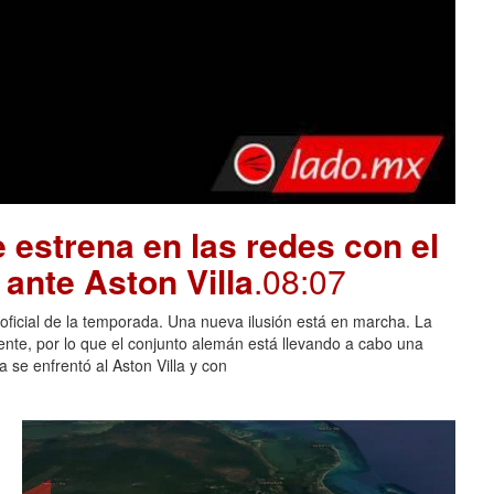
 estrena en las redes con el
ante Aston Villa
.08:07
 oficial de la temporada. Una nueva ilusión está en marcha. La
nte, por lo que el conjunto alemán está llevando a cabo una
 se enfrentó al Aston Villa y con