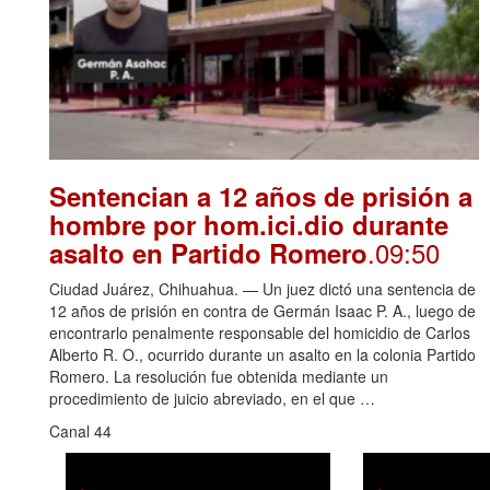
Sentencian a 12 años de prisión a
hombre por hom.ici.dio durante
.09:50
asalto en Partido Romero
Ciudad Juárez, Chihuahua. — Un juez dictó una sentencia de
12 años de prisión en contra de Germán Isaac P. A., luego de
encontrarlo penalmente responsable del homicidio de Carlos
Alberto R. O., ocurrido durante un asalto en la colonia Partido
Romero. La resolución fue obtenida mediante un
procedimiento de juicio abreviado, en el que …
Canal 44