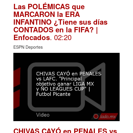
Las POLÉMICAS que
MARCARON la ERA
INFANTINO ¿Tiene sus días
CONTADOS en la FIFA? |
. 02:20
Enfocados
ESPN Deportes
CHIVAS CAYÓ en PENALES vs