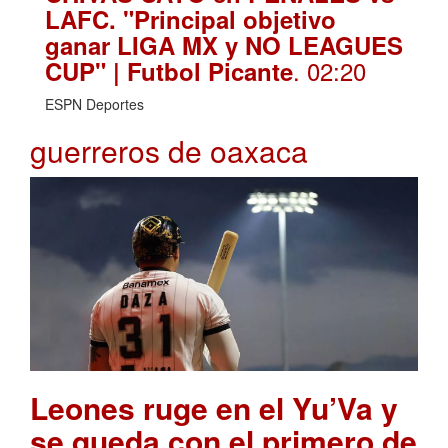
LAFC. "Principal objetivo
ganar LIGA MX y NO LEAGUES
. 02:20
CUP" | Futbol Picante
ESPN Deportes
guerreros de oaxaca
Leones ruge en el Yu’Va y
se queda con el primero de