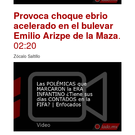
Provoca choque ebrio
acelerado en el bulevar
Emilio Arizpe de la Maza
.
02:20
Zócalo Saltillo