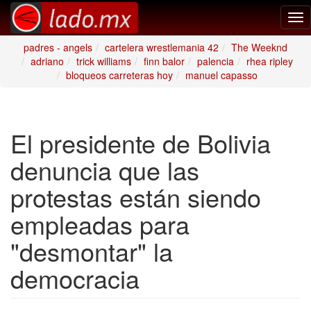
Tog
nav
padres - angels
cartelera wrestlemania 42
The Weeknd
adriano
trick williams
finn balor
palencia
rhea ripley
bloqueos carreteras hoy
manuel capasso
El presidente de Bolivia
denuncia que las
protestas están siendo
empleadas para
"desmontar" la
democracia