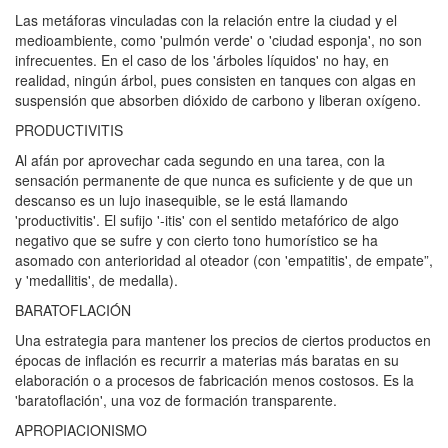
Las metáforas vinculadas con la relación entre la ciudad y el
medioambiente, como 'pulmón verde' o 'ciudad esponja', no son
infrecuentes. En el caso de los 'árboles líquidos' no hay, en
realidad, ningún árbol, pues consisten en tanques con algas en
suspensión que absorben dióxido de carbono y liberan oxígeno.
PRODUCTIVITIS
Al afán por aprovechar cada segundo en una tarea, con la
sensación permanente de que nunca es suficiente y de que un
descanso es un lujo inasequible, se le está llamando
'productivitis'. El sufijo '-itis' con el sentido metafórico de algo
negativo que se sufre y con cierto tono humorístico se ha
asomado con anterioridad al oteador (con 'empatitis', de empate”,
y 'medallitis', de medalla).
BARATOFLACIÓN
Una estrategia para mantener los precios de ciertos productos en
épocas de inflación es recurrir a materias más baratas en su
elaboración o a procesos de fabricación menos costosos. Es la
'baratoflación', una voz de formación transparente.
APROPIACIONISMO