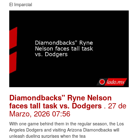
El Imparcial
Diamondbacks" Ryne Nelson
. 27 de
faces tall task vs. Dodgers
Marzo, 2026 07:56
With one game behind them in the regular season, the Los
Angeles Dodgers and visiting Arizona Diamondbacks will
unleash dueling surprises when the tea