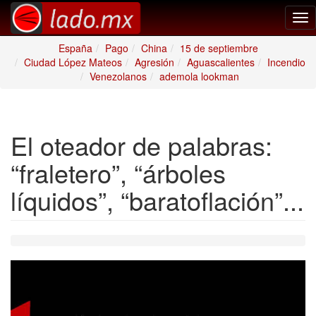
Tog
nav
España
Pago
China
15 de septiembre
Ciudad López Mateos
Agresión
Aguascalientes
Incendio
Venezolanos
ademola lookman
El oteador de palabras:
“fraletero”, “árboles
líquidos”, “baratoflación”...