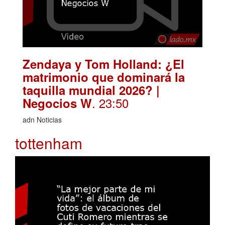
Zendaya y Tom Holland: ¿El
matrimonio que dominará la
taquilla mundial 2026? |
. 23:50
Negocios W
adn Noticias
tottenham