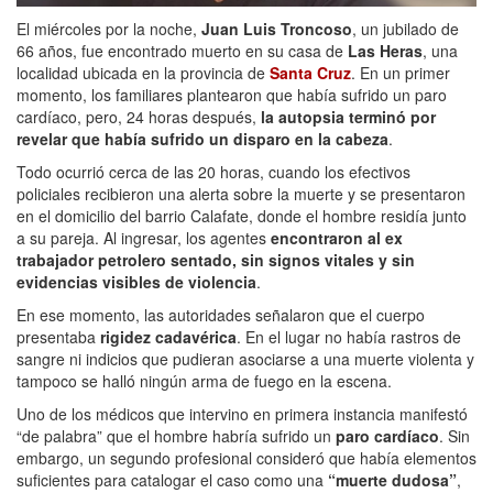
El miércoles por la noche,
Juan Luis Troncoso
, un jubilado de
66 años, fue encontrado muerto en su casa de
Las Heras
, una
localidad ubicada en la provincia de
Santa Cruz
. En un primer
momento, los familiares plantearon que había sufrido un paro
cardíaco, pero, 24 horas después,
la autopsia terminó por
revelar que había sufrido un disparo en la cabeza
.
Todo ocurrió cerca de las 20 horas, cuando los efectivos
policiales recibieron una alerta sobre la muerte y se presentaron
en el domicilio del barrio Calafate, donde el hombre residía junto
a su pareja. Al ingresar, los agentes
encontraron al ex
trabajador petrolero sentado, sin signos vitales y sin
evidencias visibles de violencia
.
En ese momento, las autoridades señalaron que el cuerpo
presentaba
rigidez cadavérica
. En el lugar no había rastros de
sangre ni indicios que pudieran asociarse a una muerte violenta y
tampoco se halló ningún arma de fuego en la escena.
Uno de los médicos que intervino en primera instancia manifestó
“de palabra” que el hombre habría sufrido un
paro cardíaco
. Sin
embargo, un segundo profesional consideró que había elementos
suficientes para catalogar el caso como una
“muerte dudosa”
,