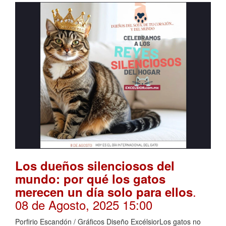
Los dueños silenciosos del
mundo: por qué los gatos
.
merecen un día solo para ellos
08 de Agosto, 2025 15:00
Porfirio Escandón / Gráficos Diseño ExcélsiorLos gatos no