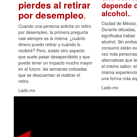
pierdes al retirar
depende d
.
alcohol.
por desempleo
.
Ciudad de México,
Cuando una persona solicita un retiro
Durante décadas, 
por desempleo, la primera pregunta
significaba hablar
casi siempre es la misma: ¿cuánto
alcohol. Sin embar
dinero puedo retirar y cuándo lo
consumo están ev
recibiré? Pero, existe otro aspecto
vez más personas
que suele pasar desapercibido y que
alternativas que l
puede tener un impacto mucho mayor
el mismo sabor, el
en el futuro: las semanas cotizadas
misma experiencia
que se descuentan al realizar el
una forma más equ
retiro.
Lado.mx
Lado.mx