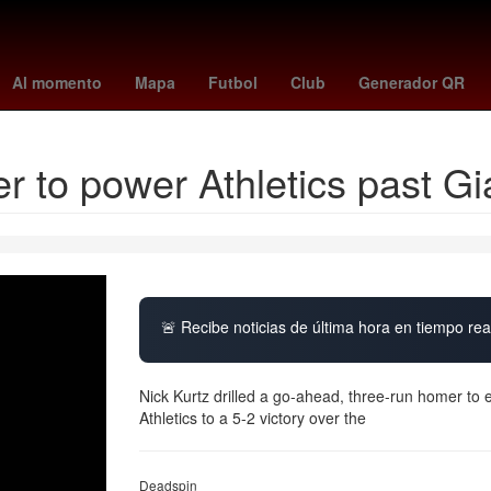
s
ley de amparo claudia sheinbaum
mariners vs dodgers
toluca 
Al momento
Mapa
Futbol
Club
Generador QR
r to power Athletics past Gi
🚨 Recibe noticias de última hora en tiempo real
Nick Kurtz drilled a go-ahead, three-run homer to 
Athletics to a 5-2 victory over the
Deadspin