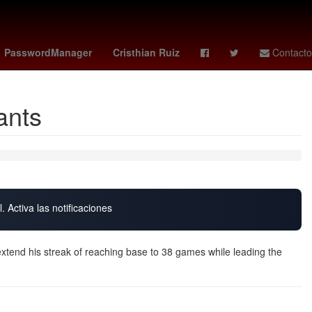
vs santos
Germán Berterame
Rogelio Funes Mori
mexico vs
PasswordManager
Cristhian Ruiz
Contacto
ants
. Activa las notificaciones
extend his streak of reaching base to 38 games while leading the