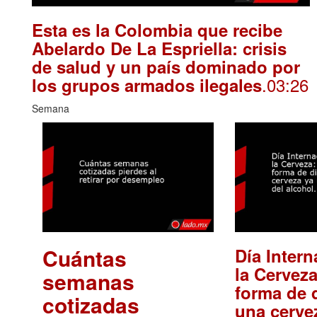
Esta es la Colombia que recibe
Abelardo De La Espriella: crisis
de salud y un país dominado por
.03:26
los grupos armados ilegales
Semana
Cuántas
Día Intern
la Cerveza
semanas
forma de d
cotizadas
una cerve