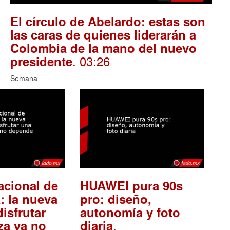
El círculo de Abelardo: estas son
las caras de quienes liderarán a
Colombia de la mano del nuevo
. 03:26
presidente
Semana
acional de
HUAWEI pura 90s
: la nueva
pro: diseño,
isfrutar
autonomía y foto
.
za ya no
diaria