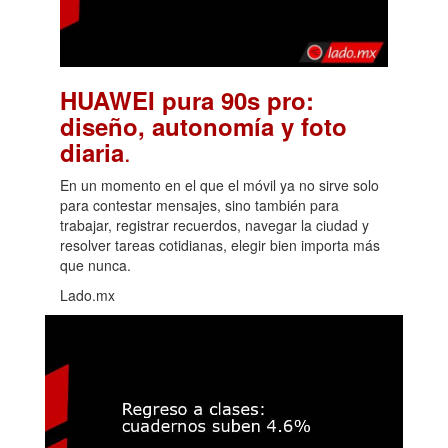
HUAWEI pura 90s pro:
diseño, autonomía y foto
.
diaria
En un momento en el que el móvil ya no sirve solo
para contestar mensajes, sino también para
trabajar, registrar recuerdos, navegar la ciudad y
resolver tareas cotidianas, elegir bien importa más
que nunca.
Lado.mx