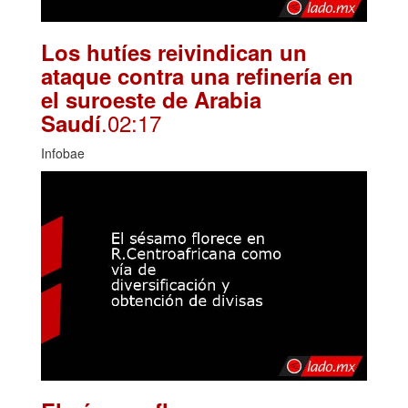
Los hutíes reivindican un
ataque contra una refinería en
el suroeste de Arabia
.02:17
Saudí
Infobae