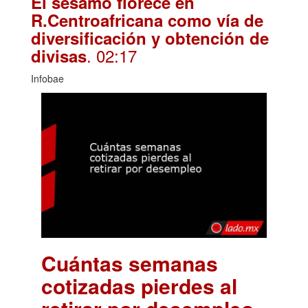
El sésamo florece en
R.Centroafricana como vía de
diversificación y obtención de
. 02:17
divisas
Infobae
Cuántas semanas
cotizadas pierdes al