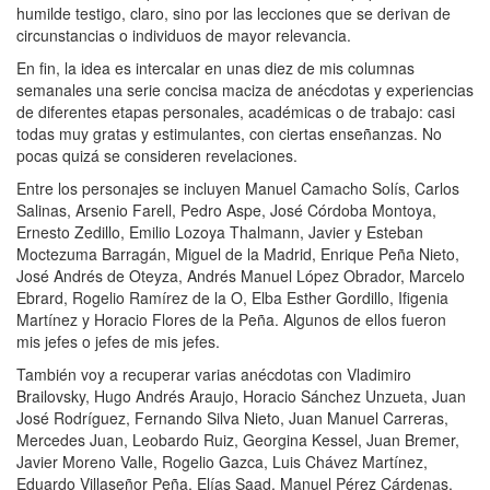
humilde testigo, claro, sino por las lecciones que se derivan de
circunstancias o individuos de mayor relevancia.
En fin, la idea es intercalar en unas diez de mis columnas
semanales una serie concisa maciza de anécdotas y experiencias
de diferentes etapas personales, académicas o de trabajo: casi
todas muy gratas y estimulantes, con ciertas enseñanzas. No
pocas quizá se consideren revelaciones.
Entre los personajes se incluyen Manuel Camacho Solís, Carlos
Salinas, Arsenio Farell, Pedro Aspe, José Córdoba Montoya,
Ernesto Zedillo, Emilio Lozoya Thalmann, Javier y Esteban
Moctezuma Barragán, Miguel de la Madrid, Enrique Peña Nieto,
José Andrés de Oteyza, Andrés Manuel López Obrador, Marcelo
Ebrard, Rogelio Ramírez de la O, Elba Esther Gordillo, Ifigenia
Martínez y Horacio Flores de la Peña. Algunos de ellos fueron
mis jefes o jefes de mis jefes.
También voy a recuperar varias anécdotas con Vladimiro
Brailovsky, Hugo Andrés Araujo, Horacio Sánchez Unzueta, Juan
José Rodríguez, Fernando Silva Nieto, Juan Manuel Carreras,
Mercedes Juan, Leobardo Ruiz, Georgina Kessel, Juan Bremer,
Javier Moreno Valle, Rogelio Gazca, Luis Chávez Martínez,
Eduardo Villaseñor Peña, Elías Saad, Manuel Pérez Cárdenas,