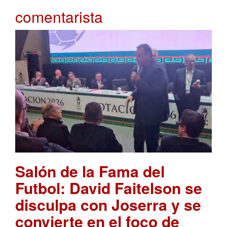
comentarista
Salón de la Fama del
Futbol: David Faitelson se
disculpa con Joserra y se
convierte en el foco de