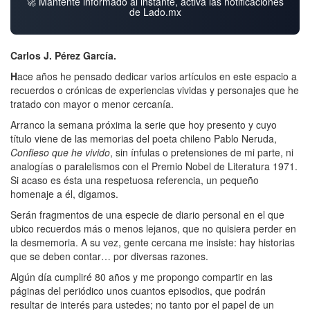
🚀 Mantente informado al instante, activa las notificaciones
de Lado.mx
Carlos J. Pérez García.
H
ace años he pensado dedicar varios artículos en este espacio a
recuerdos o crónicas de experiencias vividas y personajes que he
tratado con mayor o menor cercanía.
Arranco la semana próxima la serie que hoy presento y cuyo
título viene de las memorias del poeta chileno Pablo Neruda,
Confieso que he vivido
, sin ínfulas o pretensiones de mi parte, ni
analogías o paralelismos con el Premio Nobel de Literatura 1971.
Si acaso es ésta una respetuosa referencia, un pequeño
homenaje a él, digamos.
Serán fragmentos de una especie de diario personal en el que
ubico recuerdos más o menos lejanos, que no quisiera perder en
la desmemoria. A su vez, gente cercana me insiste: hay historias
que se deben contar… por diversas razones.
Algún día cumpliré 80 años y me propongo compartir en las
páginas del periódico unos cuantos episodios, que podrán
resultar de interés para ustedes; no tanto por el papel de un