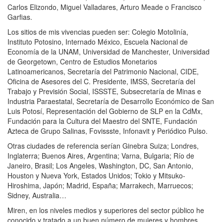
Carlos Elizondo, Miguel Valladares, Arturo Meade o Francisco
Garfias.
Los sitios de mis vivencias pueden ser: Colegio Motolinía,
Instituto Potosino, Internado México, Escuela Nacional de
Economía de la UNAM, Universidad de Manchester, Universidad
de Georgetown, Centro de Estudios Monetarios
Latinoamericanos, Secretaría del Patrimonio Nacional, CIDE,
Oficina de Asesores del C. Presidente, IMSS, Secretaría del
Trabajo y Previsión Social, ISSSTE, Subsecretaría de Minas e
Industria Paraestatal, Secretaría de Desarrollo Económico de San
Luis Potosí, Representación del Gobierno de SLP en la CdMx,
Fundación para la Cultura del Maestro del SNTE, Fundación
Azteca de Grupo Salinas, Fovissste, Infonavit y Periódico Pulso.
Otras ciudades de referencia serían Ginebra Suiza; Londres,
Inglaterra; Buenos Aires, Argentina; Varna, Bulgaria; Río de
Janeiro, Brasil; Los Angeles, Washington, DC, San Antonio,
Houston y Nueva York, Estados Unidos; Tokio y Mitsuko-
Hiroshima, Japón; Madrid, España; Marrakech, Marruecos;
Sidney, Australia…
Miren, en los niveles medios y superiores del sector público he
conocido y tratado a un buen número de mujeres y hombres