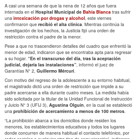
A casi una semana de que la nena de 12 años que fuera
internada en el
Hospital Municipal de
Bahía Blanca
tras sufrir
una
intoxicación por drogas y alcohol
, este viernes
confirmaron que
recibió el alta clínica
. Mientras continúa la
investigación de los hechos, la Justicia fijó una orden de
restricción contra el padre de la menor.
Pese a que no trascendieron detalles del cuadro que enfrentó la
menor de edad, indicaron que se encontraba apta para regresar
a su hogar.
“En el transcurso del día, tras la aceptación
judicial, dejaría las instalaciones”
, informó el juez de
Garantías N° 2,
Guillermo Mércuri
.
Con motivo del regreso de la adolescente a su entorno habitual,
el magistrado dictó una orden de restricción que impide a su
padre acercarse a ella durante cuatro meses. La medida había
sido solicitada por la titular de la Unidad Funcional de Instrucción
y Juicio N° 3 (UFIJ 3),
Agustina Olguín
, en la cual se estableció
una
prohibición de acercamiento a menos de 100 metros
.
“La prohibición abarca a los domicilios donde residen los
menores, los establecimientos educativos y todos los lugares
donde concurren de manera habitual el contacto telefónico, por
redes sociales o cualquier otro tipo de comunicación”, indicaron