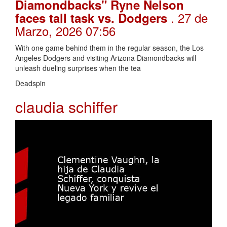
Diamondbacks" Ryne Nelson
. 27 de
faces tall task vs. Dodgers
Marzo, 2026 07:56
With one game behind them in the regular season, the Los
Angeles Dodgers and visiting Arizona Diamondbacks will
unleash dueling surprises when the tea
Deadspin
claudia schiffer