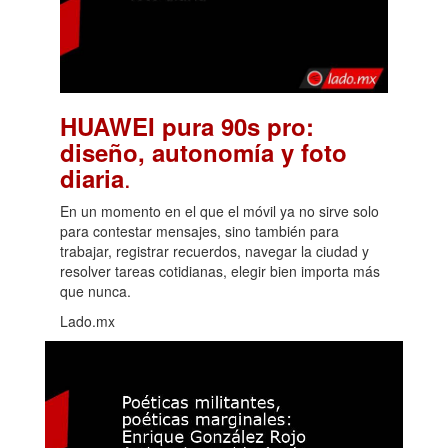
HUAWEI pura 90s pro:
diseño, autonomía y foto
.
diaria
En un momento en el que el móvil ya no sirve solo
para contestar mensajes, sino también para
trabajar, registrar recuerdos, navegar la ciudad y
resolver tareas cotidianas, elegir bien importa más
que nunca.
Lado.mx