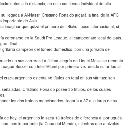
tecimientos a la distancia, en esta contienda individual de alta
u llegada a Al-Nassr, Cristiano Ronaldo jugará la final de la AFC
 importante de Asia.
a imaginar que quizá el primero del ‘Bicho’ fuese internacional, si
ría coronarse en la Saudi Pro League, el campeonato local del país,
gran final.
sr gritaría campeón del torneo doméstico, con una jornada de
Ronaldo en sus carreras:La última alegría de Lionel Messi se remonta
 League Soccer con Inter Miami por primera vez desde su arribo al
 crack argentino ostenta 48 títulos en total en sus vitrinas: son
 señaladas, Cristiano Ronaldo posee 35 títulos, de los cuales
les.
anar los dos trofeos mencionados, llegaría a 37 a lo largo de su
a de hoy, el argentino le saca 13 trofeos de diferencia al portugués.
ne uno más importante (la Copa del Mundo), mientras que a niveles