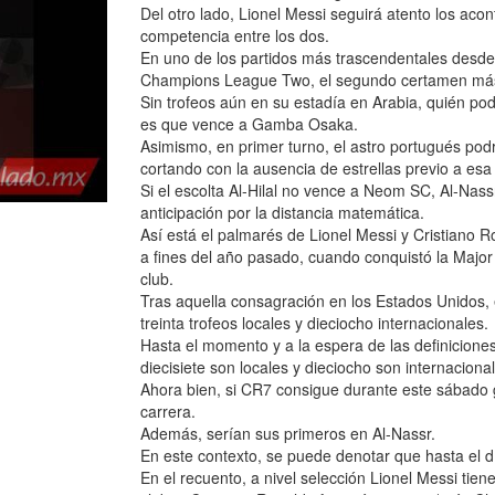
Del otro lado, Lionel Messi seguirá atento los acon
competencia entre los dos.
En uno de los partidos más trascendentales desde s
Champions League Two, el segundo certamen más
Sin trofeos aún en su estadía en Arabia, quién podí
es que vence a Gamba Osaka.
Asimismo, en primer turno, el astro portugués pod
cortando con la ausencia de estrellas previo a esa 
Si el escolta Al-Hilal no vence a Neom SC, Al-Nas
anticipación por la distancia matemática.
Así está el palmarés de Lionel Messi y Cristiano 
a fines del año pasado, cuando conquistó la Major
club.
Tras aquella consagración en los Estados Unidos, el
treinta trofeos locales y dieciocho internacionales.
Hasta el momento y a la espera de las definiciones
diecisiete son locales y dieciocho son internaciona
Ahora bien, si CR7 consigue durante este sábado g
carrera.
Además, serían sus primeros en Al-Nassr.
En este contexto, se puede denotar que hasta el dí
En el recuento, a nivel selección Lionel Messi tie