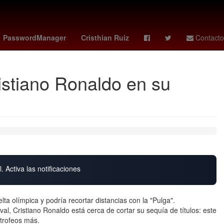
fraude
Selección de baloncesto de Estados Unidos
Gobierno
PasswordManager
Cristhian Ruiz
Contacto
ristiano Ronaldo en su
. Activa las notificaciones
lta olímpica y podría recortar distancias con la "Pulga".
al, Cristiano Ronaldo está cerca de cortar su sequía de títulos: este
 trofeos más.