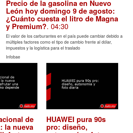
Precio de la gasolina en Nuevo
León hoy domingo 9 de agosto:
¿Cuánto cuesta el litro de Magna
. 04:30
y Premium?
El valor de los carburantes en el país puede cambiar debido a
múltiples factores como el tipo de cambio frente al dólar,
impuestos y la logística para el traslado
Infobae
acional de
HUAWEI pura 90s
: la nueva
pro: diseño,