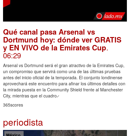
Qué canal pasa Arsenal vs
Dortmund hoy: dónde ver GRATIS
.
y EN VIVO de la Emirates Cup
06:29
Arsenal vs Dortmund será el gran atractivo de la Emirates Cup,
un compromiso que servirá como una de las últimas pruebas
antes del inicio oficial de la temporada. El conjunto londinense
aprovechará este encuentro para afinar los últimos detalles con
la mirada puesta en la Community Shield frente al Manchester
City, mientras que el cuadro ̷
365scores
periodista