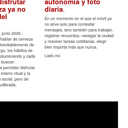
isfrutar
autonomía y foto
.
za ya no
diaria
el
En un momento en el que el móvil ya
no sirve solo para contestar
mensajes, sino también para trabajar,
 junio 2026.-
registrar recuerdos, navegar la ciudad
hablar de cerveza
y resolver tareas cotidianas, elegir
 inevitablemente de
bien importa más que nunca.
go, los hábitos de
Lado.mx
olucionando y cada
 buscan
es permitan disfrutar
 mismo ritual y la
 social, pero de
ilibrada.