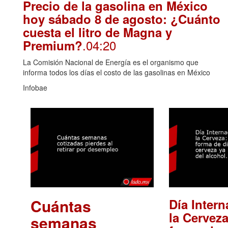
Precio de la gasolina en México
hoy sábado 8 de agosto: ¿Cuánto
cuesta el litro de Magna y
.04:20
Premium?
La Comisión Nacional de Energía es el organismo que
informa todos los días el costo de las gasolinas en México
Infobae
Cuántas
Día Intern
la Cerveza
semanas