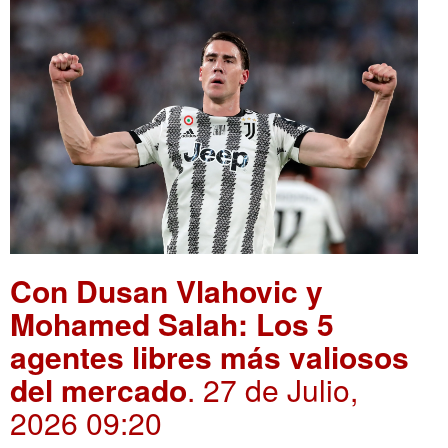
Con Dusan Vlahovic y
Mohamed Salah: Los 5
agentes libres más valiosos
del mercado
. 27 de Julio,
2026 09:20