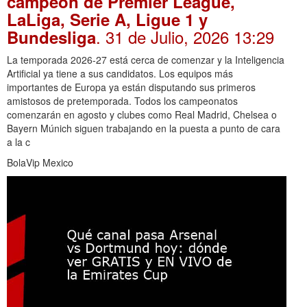
campeón de Premier League,
LaLiga, Serie A, Ligue 1 y
. 31 de Julio, 2026 13:29
Bundesliga
La temporada 2026-27 está cerca de comenzar y la Inteligencia
Artificial ya tiene a sus candidatos. Los equipos más
importantes de Europa ya están disputando sus primeros
amistosos de pretemporada. Todos los campeonatos
comenzarán en agosto y clubes como Real Madrid, Chelsea o
Bayern Múnich siguen trabajando en la puesta a punto de cara
a la c
BolaVip Mexico