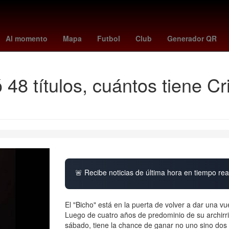
Sancho
MLB
Rafael Caro Quintero
sid wilson
burnley - wolves
Al momento
Mapa
Futbol
Club
Generador QR
 48 títulos, cuántos tiene C
🚨 Recibe noticias de última hora en tiempo real
El "Bicho" está en la puerta de volver a dar una vue
Luego de cuatro años de predominio de su archirriv
sábado, tiene la chance de ganar no uno sino dos