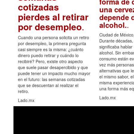
forma de d
cotizadas
una cerve
pierdes al retirar
depende d
.
alcohol.
por desempleo
.
Ciudad de México,
Cuando una persona solicita un retiro
Durante décadas, 
por desempleo, la primera pregunta
significaba hablar
casi siempre es la misma: ¿cuánto
alcohol. Sin embar
dinero puedo retirar y cuándo lo
consumo están ev
recibiré? Pero, existe otro aspecto
vez más personas
que suele pasar desapercibido y que
alternativas que l
puede tener un impacto mucho mayor
el mismo sabor, el
en el futuro: las semanas cotizadas
misma experiencia
que se descuentan al realizar el
una forma más equ
retiro.
Lado.mx
Lado.mx