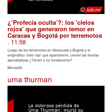
¿‘Profecía oculta’?: los 'cielos
rojos' que generaron temor en
Caracas y Bogotá por terremotos
. 11:58
Luego de los terremotos en Venezuela y Bogotá y el
enigmático 'cielo rojo' que aparecieron, crecen las teorías
apocalípticas ¿Tienen o no fundamento?
Minuto60
uma thurman