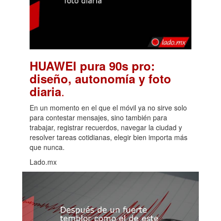
HUAWEI pura 90s pro:
diseño, autonomía y foto
.
diaria
En un momento en el que el móvil ya no sirve solo
para contestar mensajes, sino también para
trabajar, registrar recuerdos, navegar la ciudad y
resolver tareas cotidianas, elegir bien importa más
que nunca.
Lado.mx