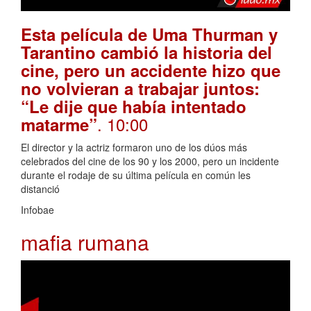
Esta película de Uma Thurman y
Tarantino cambió la historia del
cine, pero un accidente hizo que
no volvieran a trabajar juntos:
“Le dije que había intentado
. 10:00
matarme”
El director y la actriz formaron uno de los dúos más
celebrados del cine de los 90 y los 2000, pero un incidente
durante el rodaje de su última película en común les
distanció
Infobae
mafia rumana