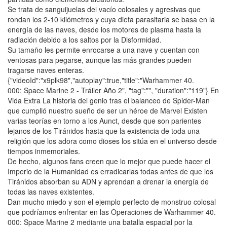
Se trata de sanguijuelas del vacío colosales y agresivas que
rondan los 2-10 kilómetros y cuya dieta parasitaria se basa en la
energía de las naves, desde los motores de plasma hasta la
radiación debido a los saltos por la Disformidad.
Su tamaño les permite enrocarse a una nave y cuentan con
ventosas para pegarse, aunque las más grandes pueden
tragarse naves enteras.
{"videoId":"x9plk98","autoplay":true,"title":"Warhammer 40.
000: Space Marine 2 - Tráiler Año 2", "tag":"", "duration":"119"} En
Vida Extra La historia del genio tras el balanceo de Spider-Man
que cumplió nuestro sueño de ser un héroe de Marvel Existen
varias teorías en torno a los Aunct, desde que son parientes
lejanos de los Tiránidos hasta que la existencia de toda una
religión que los adora como dioses los sitúa en el universo desde
tiempos inmemoriales.
De hecho, algunos fans creen que lo mejor que puede hacer el
Imperio de la Humanidad es erradicarlas todas antes de que los
Tiránidos absorban su ADN y aprendan a drenar la energía de
todas las naves existentes.
Dan mucho miedo y son el ejemplo perfecto de monstruo colosal
que podríamos enfrentar en las Operaciones de Warhammer 40.
000: Space Marine 2 mediante una batalla espacial por la