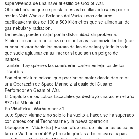
supervivencia de una nave al estilo de God of War.
Otro bicharraco que se presta a estas batallas colosales podría
ser las Void Whale o Ballenas del Vacío, unas criaturas
pacíficas/errantes de 100 a 500 kilómetros que se alimentan de
gas nebular y radiación.
De hecho, pueden viajar por la disformidad sin problema.
Si bien no son una amenaza en sí mismas, sus movimientos (que
pueden alterar hasta las mareas de los planetas) y toda la vida
que suele aglutinar en su interior sí que son un peligro de
narices.
También hay quienes las consideran parientes lejanos de los
Tiránidos.
Son otra criatura colosal que podríamos matar desde dentro en
una Operación de Space Marine 2 al estilo del Gusano
Perforador en Gears of War.
El Capítulo de los Lobos Espaciales ya destruyó una así en el año
877 del Milenio 41.
En VidaExtra | Warhammer 40.
000: Space Marine 2 no solo lo ha vuelto a hacer, se ha superado
con creces con el Tecnomarine y la nueva operación
DisrupciónEn VidaExtra | He cumplido una de mis fantasías como
fan de Warhammer 40K y ha sido gracias a los nuevos mapas