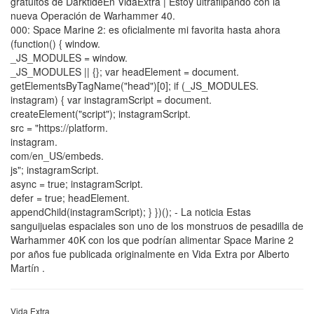
gratuitos de DarktideEn VidaExtra | Estoy ultraflipando con la
nueva Operación de Warhammer 40.
000: Space Marine 2: es oficialmente mi favorita hasta ahora
(function() { window.
_JS_MODULES = window.
_JS_MODULES || {}; var headElement = document.
getElementsByTagName("head")[0]; if (_JS_MODULES.
instagram) { var instagramScript = document.
createElement("script"); instagramScript.
src = "https://platform.
instagram.
com/en_US/embeds.
js"; instagramScript.
async = true; instagramScript.
defer = true; headElement.
appendChild(instagramScript); } })(); - La noticia Estas
sanguijuelas espaciales son uno de los monstruos de pesadilla de
Warhammer 40K con los que podrían alimentar Space Marine 2
por años fue publicada originalmente en Vida Extra por Alberto
Martín .
Vida Extra