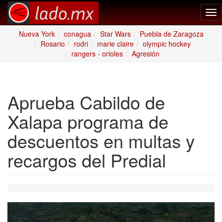
Tog
nav
Nueva York
conagua
Star Wars
Puebla de Zaragoza
Rosario
rodri
marie claire
olympic hockey
rangers - orioles
Agresión
Aprueba Cabildo de
Xalapa programa de
descuentos en multas y
recargos del Predial