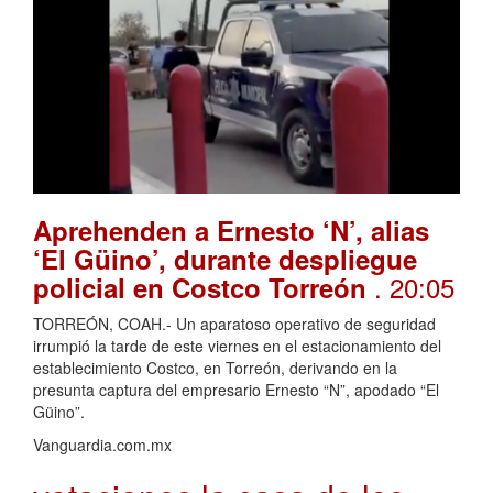
Aprehenden a Ernesto ‘N’, alias
‘El Güino’, durante despliegue
. 20:05
policial en Costco Torreón
TORREÓN, COAH.- Un aparatoso operativo de seguridad
irrumpió la tarde de este viernes en el estacionamiento del
establecimiento Costco, en Torreón, derivando en la
presunta captura del empresario Ernesto “N”, apodado “El
Güino”.
Vanguardia.com.mx