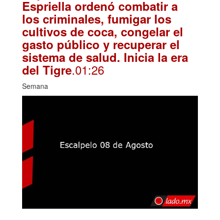
Espriella ordenó combatir a
los criminales, fumigar los
cultivos de coca, congelar el
gasto público y recuperar el
sistema de salud. Inicia la era
.01:26
del Tigre
Semana