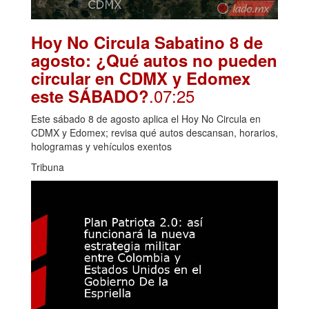
Hoy No Circula Sabatino 8 de
agosto: ¿Qué autos no pueden
circular en CDMX y Edomex
.07:25
este SÁBADO?
Este sábado 8 de agosto aplica el Hoy No Circula en
CDMX y Edomex; revisa qué autos descansan, horarios,
hologramas y vehículos exentos
Tribuna