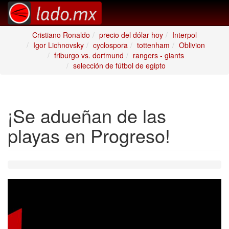
Cristiano Ronaldo
precio del dólar hoy
Interpol
Igor Lichnovsky
cyclospora
tottenham
Oblivion
friburgo vs. dortmund
rangers - giants
selección de fútbol de egipto
¡Se adueñan de las
playas en Progreso!