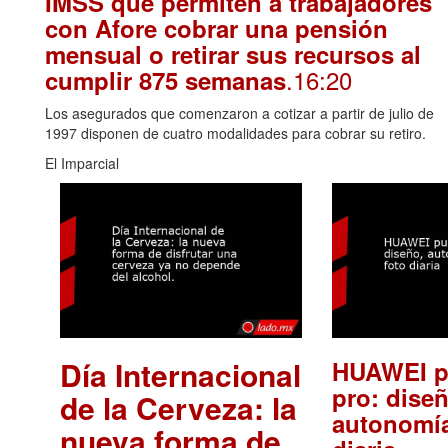
IMSS que permiten a trabajadores
con Afore cobrar una pensión
mensual o retirar sus recursos al
.16:20
cumplir 875 semanas
Los asegurados que comenzaron a cotizar a partir de julio de
1997 disponen de cuatro modalidades para cobrar su retiro.
El Imparcial
Día Internacional
HUAWEI p
pro: diseñ
de la Cerveza: la
autonomía
nueva forma de