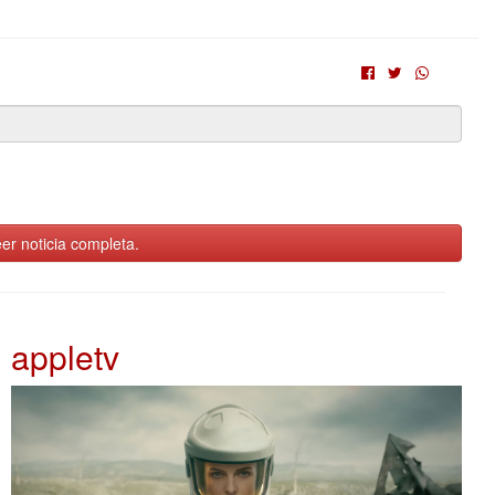
er noticia completa.
appletv