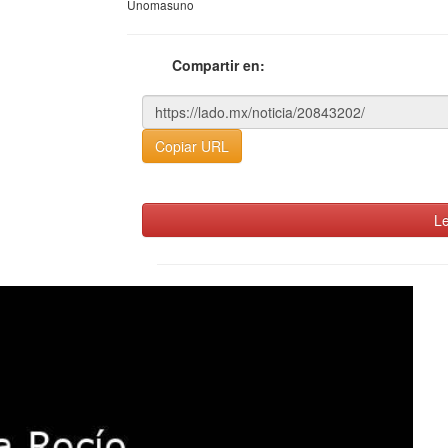
Unomasuno
Compartir en:
Copiar URL
Le