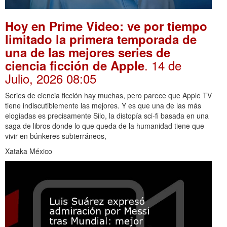
Hoy en Prime Video: ve por tiempo
limitado la primera temporada de
una de las mejores series de
. 14 de
ciencia ficción de Apple
Julio, 2026 08:05
Series de ciencia ficción hay muchas, pero parece que Apple TV
tiene indiscutiblemente las mejores. Y es que una de las más
elogiadas es precisamente Silo, la distopía sci-fi basada en una
saga de libros donde lo que queda de la humanidad tiene que
vivir en búnkeres subterráneos,
Xataka México