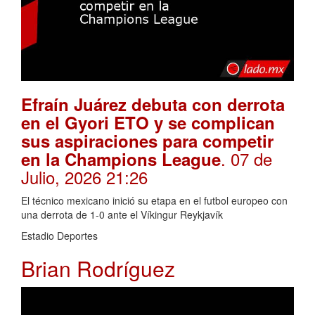
Efraín Juárez debuta con derrota
en el Gyori ETO y se complican
sus aspiraciones para competir
. 07 de
en la Champions League
Julio, 2026 21:26
El técnico mexicano inició su etapa en el futbol europeo con
una derrota de 1-0 ante el Víkingur Reykjavík
Estadio Deportes
Brian Rodríguez