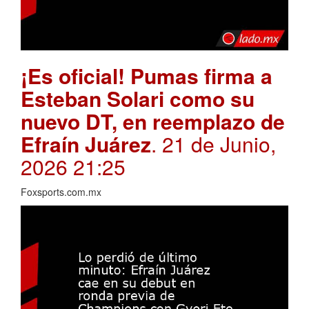
¡Es oficial! Pumas firma a
Esteban Solari como su
nuevo DT, en reemplazo de
Efraín Juárez
. 21 de Junio,
2026 21:25
Foxsports.com.mx