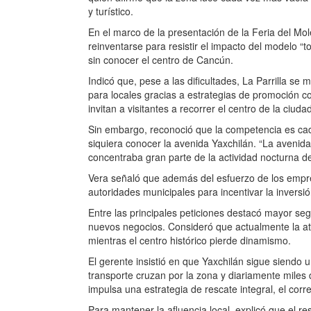
y turístico.
En el marco de la presentación de la Feria del Mol
reinventarse para resistir el impacto del modelo “
sin conocer el centro de Cancún.
Indicó que, pese a las dificultades, La Parrilla se
para locales gracias a estrategias de promoción co
invitan a visitantes a recorrer el centro de la ciuda
Sin embargo, reconoció que la competencia es cad
siquiera conocer la avenida Yaxchilán. “La avenida
concentraba gran parte de la actividad nocturna 
Vera señaló que además del esfuerzo de los empres
autoridades municipales para incentivar la inversió
Entre las principales peticiones destacó mayor seg
nuevos negocios. Consideró que actualmente la at
mientras el centro histórico pierde dinamismo.
El gerente insistió en que Yaxchilán sigue siendo 
transporte cruzan por la zona y diariamente miles d
impulsa una estrategia de rescate integral, el cor
Para mantener la afluencia local, explicó que el r