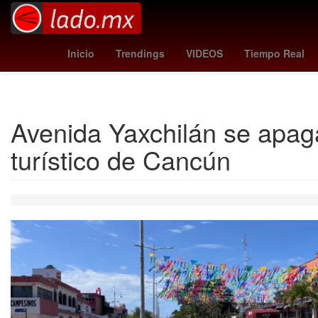
Sadam Husein
Aeropuerto Internacional de Guada
Inicio
Trendings
VIDEOS
Tiempo Real
Día de Acción
Avenida Yaxchilán se apag
turístico de Cancún