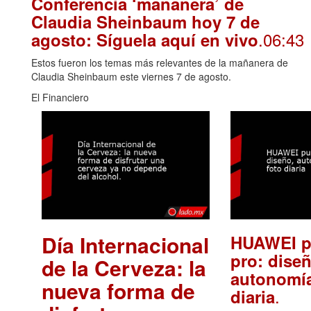
Conferencia ‘mañanera’ de
Claudia Sheinbaum hoy 7 de
.06:43
agosto: Síguela aquí en vivo
Estos fueron los temas más relevantes de la mañanera de
Claudia Sheinbaum este viernes 7 de agosto.
El Financiero
Día Internacional
HUAWEI p
pro: diseñ
de la Cerveza: la
autonomía
nueva forma de
.
diaria