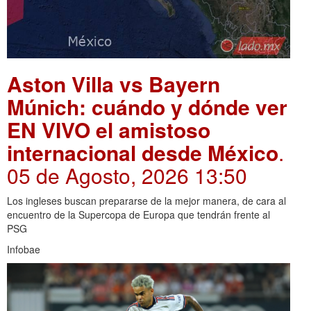
Aston Villa vs Bayern
Múnich: cuándo y dónde ver
EN VIVO el amistoso
internacional desde México
.
05 de Agosto, 2026 13:50
Los ingleses buscan prepararse de la mejor manera, de cara al
encuentro de la Supercopa de Europa que tendrán frente al
PSG
Infobae