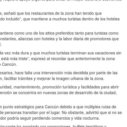
e, señaló que los restaurantes de la zona han tenido que
todo incluido”, que mantiene a muchos turistas dentro de los hoteles
 mantiene como uno de los sitios preferidos tanto para turistas como
nstantes, alianzas con hoteles y la labor diaria de promotores que
d.
a vez más dura y que muchos turistas terminan sus vacaciones sin
 está más triste”, expresó al recordar que anteriormente la zona
de Cancún.
arios, hace falta una intervención más decidida por parte de las
n, facilitar trámites y mejorar la imagen urbana de la zona.
uridad, mantenimiento, promoción turística y facilidades para abrir
ención se concentra en nuevas zonas de desarrollo de la ciudad,
un punto estratégico para Cancún debido a que múltiples rutas de
e personas transitan por el lugar. No obstante, advirtió que si no se
redor podría seguir perdiendo comercios y vida nocturna.
estaurante ha apostado por promociones, buffets temáticos y