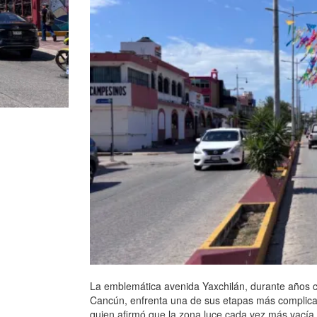
La emblemática avenida Yaxchilán, durante años c
Cancún, enfrenta una de sus etapas más complicad
quien afirmó que la zona luce cada vez más vacía