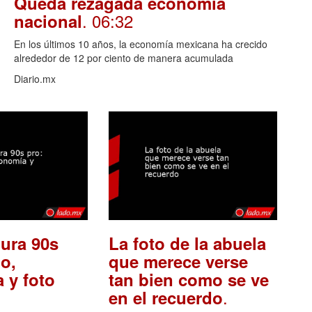
Queda rezagada economía
. 06:32
nacional
En los últimos 10 años, la economía mexicana ha crecido
alrededor de 12 por ciento de manera acumulada
Diario.mx
ura 90s
La foto de la abuela
o,
que merece verse
 y foto
tan bien como se ve
.
en el recuerdo