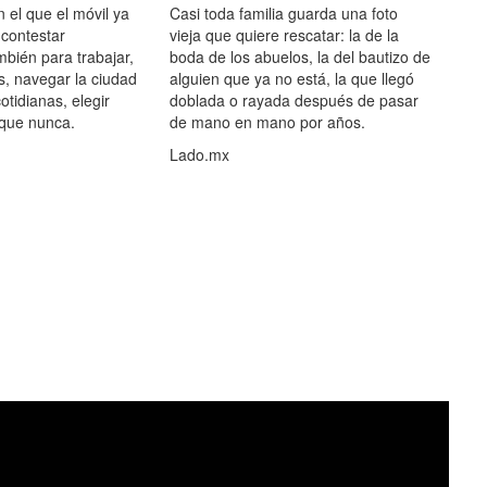
el que el móvil ya
Casi toda familia guarda una foto
 contestar
vieja que quiere rescatar: la de la
mbién para trabajar,
boda de los abuelos, la del bautizo de
s, navegar la ciudad
alguien que ya no está, la que llegó
otidianas, elegir
doblada o rayada después de pasar
 que nunca.
de mano en mano por años.
Lado.mx