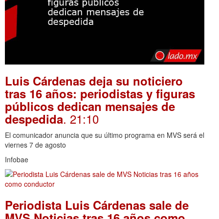
Luis Cárdenas deja su noticiero
tras 16 años: periodistas y figuras
públicos dedican mensajes de
. 21:10
despedida
El comunicador anuncia que su último programa en MVS será el
viernes 7 de agosto
Infobae
Periodista Luis Cárdenas sale de
MVS Noticias tras 16 años como