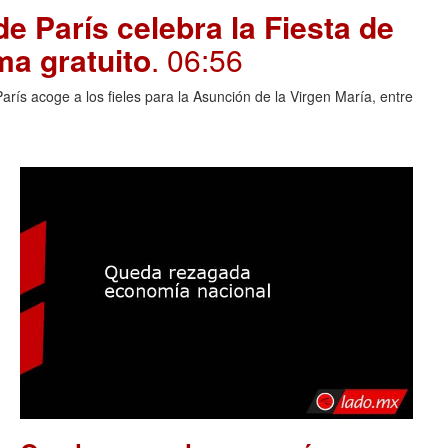
e París celebra la Fiesta de
ma gratuito
. 06:56
rís acoge a los fieles para la Asunción de la Virgen María, entre