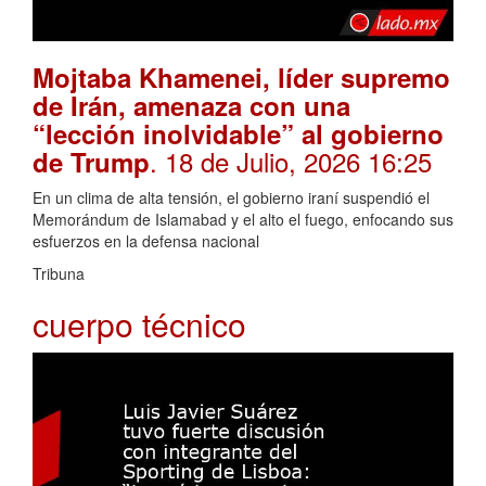
Mojtaba Khamenei, líder supremo
de Irán, amenaza con una
“lección inolvidable” al gobierno
. 18 de Julio, 2026 16:25
de Trump
En un clima de alta tensión, el gobierno iraní suspendió el
Memorándum de Islamabad y el alto el fuego, enfocando sus
esfuerzos en la defensa nacional
Tribuna
cuerpo técnico