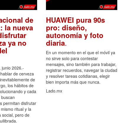
acional de
HUAWEI pura 90s
: la nueva
pro: diseño,
isfrutar
autonomía y foto
.
za ya no
diaria
el
En un momento en el que el móvil ya
no sirve solo para contestar
mensajes, sino también para trabajar,
 junio 2026.-
registrar recuerdos, navegar la ciudad
hablar de cerveza
y resolver tareas cotidianas, elegir
 inevitablemente de
bien importa más que nunca.
go, los hábitos de
Lado.mx
olucionando y cada
 buscan
es permitan disfrutar
 mismo ritual y la
 social, pero de
ilibrada.