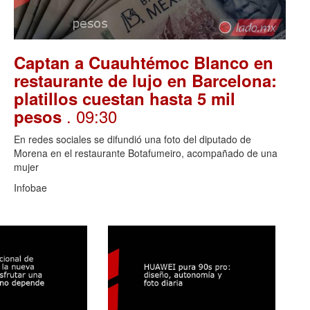
Captan a Cuauhtémoc Blanco en
restaurante de lujo en Barcelona:
platillos cuestan hasta 5 mil
. 09:30
pesos
En redes sociales se difundió una foto del diputado de
Morena en el restaurante Botafumeiro, acompañado de una
mujer
Infobae