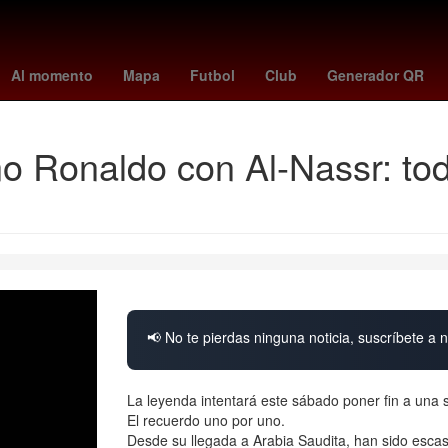
talia Jimenez
Venezolanos
Senador
psv - fortuna sittard
Star
Al momento
Mapa
Futbol
Club
Generador QR
o Ronaldo con Al-Nassr: todo
📢 No te pierdas ninguna noticia, suscríbete a n
La leyenda intentará este sábado poner fin a una s
El recuerdo uno por uno.
Desde su llegada a Arabia Saudita, han sido escasa