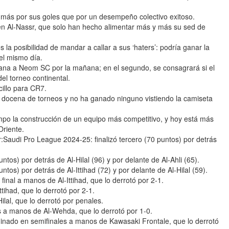
o más por sus goles que por un desempeño colectivo exitoso.
 en Al-Nassr, que solo han hecho alimentar más y más su sed de
la posibilidad de mandar a callar a sus ‘haters’: podría ganar la
l mismo día.
 gana a Neom SC por la mañana; en el segundo, se consagrará si el
el torneo continental.
cillo para CR7.
a docena de torneos y no ha ganado ninguno vistiendo la camiseta
iempo la construcción de un equipo más competitivo, y hoy está más
Oriente.
:Saudi Pro League 2024-25: finalizó tercero (70 puntos) por detrás
os) por detrás de Al-Hilal (96) y por delante de Al-Ahli (65).
os) por detrás de Al-Ittihad (72) y por delante de Al-Hilal (59).
nal a manos de Al-Ittihad, que lo derrotó por 2-1.
tihad, que lo derrotó por 2-1.
ilal, que lo derrotó por penales.
 a manos de Al-Wehda, que lo derrotó por 1-0.
nado en semifinales a manos de Kawasaki Frontale, que lo derrotó