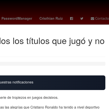
 Wars
Aguascalientes
Puebla de Zaragoza
PasswordManager
Cristhian Ruiz
Contacto
s los títulos que jugó y no
uestras notificaciones
erie de tropiezos en juegos decisivos.
s las alegrías que Cristiano Ronaldo ha tenido a nivel deportivo