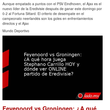
Aunque empatado a puntos con el PSV Eindhoven, el Ajax es el
nuevo líder de la Eredivisie después de ganar este domingo por
0-2 al Fortuna Sittard. El criterio de desempate en el
campeonato neerlandés son los goles en enfrentamientos
directos y el Ajax
Mundo Deportivo
Feyenoord vs Groningen: ¿A qué