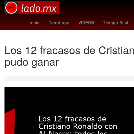
Valencia
Voleibol
fulham - newcastle
Na
Inicio
Trendings
VIDEOS
Tiempo Real
Los 12 fracasos de Cristian
pudo ganar