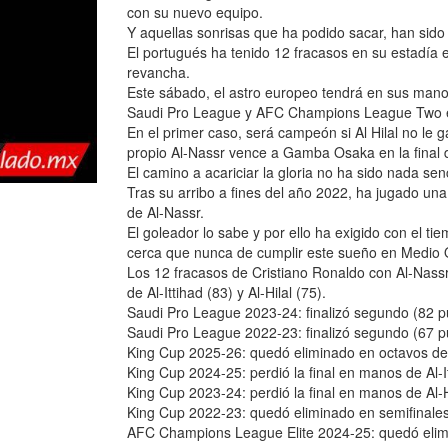
con su nuevo equipo.
Y aquellas sonrisas que ha podido sacar, han sid
El portugués ha tenido 12 fracasos en su estadía
revancha.
Este sábado, el astro europeo tendrá en sus manos 
Saudi Pro League y AFC Champions League Two e
En el primer caso, será campeón si Al Hilal no le
propio Al-Nassr vence a Gamba Osaka en la final d
El camino a acariciar la gloria no ha sido nada sen
Tras su arribo a fines del año 2022, ha jugado un
de Al-Nassr.
El goleador lo sabe y por ello ha exigido con el t
cerca que nunca de cumplir este sueño en Medio 
Los 12 fracasos de Cristiano Ronaldo con Al-Nassr
de Al-Ittihad (83) y Al-Hilal (75).
Saudi Pro League 2023-24: finalizó segundo (82 punt
Saudi Pro League 2022-23: finalizó segundo (67 punt
King Cup 2025-26: quedó eliminado en octavos de fi
King Cup 2024-25: perdió la final en manos de Al-It
King Cup 2023-24: perdió la final en manos de Al-H
King Cup 2022-23: quedó eliminado en semifinales
AFC Champions League Elite 2024-25: quedó elimi