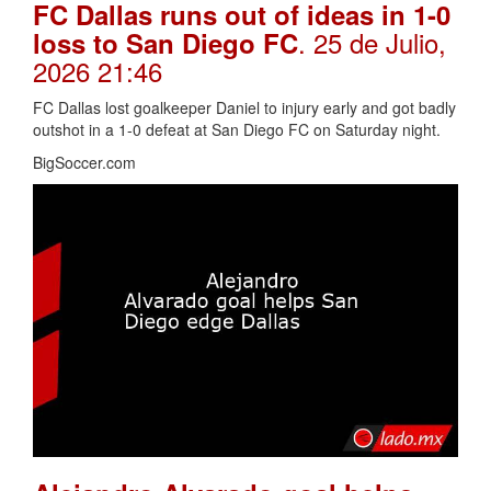
FC Dallas runs out of ideas in 1-0
. 25 de Julio,
loss to San Diego FC
2026 21:46
FC Dallas lost goalkeeper Daniel to injury early and got badly
outshot in a 1-0 defeat at San Diego FC on Saturday night.
BigSoccer.com