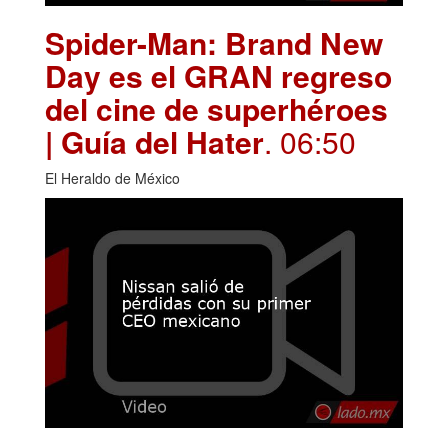
Spider-Man: Brand New
Day es el GRAN regreso
del cine de superhéroes
| Guía del Hater
. 06:50
El Heraldo de México