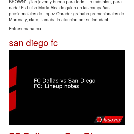
BROWN* ¡Tan joven y buena para todo… o más bien, para
nada! Es Luisa María Alcalde quien en las campañas
presidenciales de López Obrador grababa promocionales de
Morena y, claro, llamaba la atención por su indudabl
Entresemana.mx
san diego fc