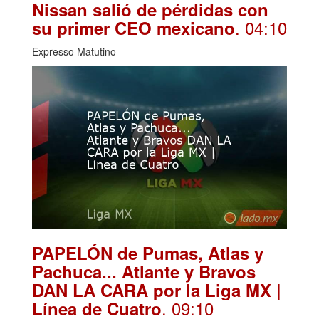
Nissan salió de pérdidas con
. 04:10
su primer CEO mexicano
Expresso Matutino
PAPELÓN de Pumas, Atlas y
Pachuca... Atlante y Bravos
DAN LA CARA por la Liga MX |
. 09:10
Línea de Cuatro