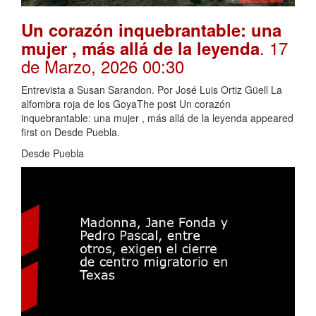
Un corazón inquebrantable: una
. 17
mujer , más allá de la leyenda
de Marzo, 2026 00:30
Entrevista a Susan Sarandon. Por José Luis Ortiz Güell La
alfombra roja de los GoyaThe post Un corazón
inquebrantable: una mujer , más allá de la leyenda appeared
first on Desde Puebla.
Desde Puebla