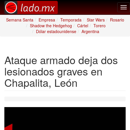
Tog
nav
Semana Santa
Empresa
Temporada
Star Wars
Rosario
Shadow the Hedgehog
Cártel
Torero
Dólar estadounidense
Argentina
Ataque armado deja dos
lesionados graves en
Chapalita, León