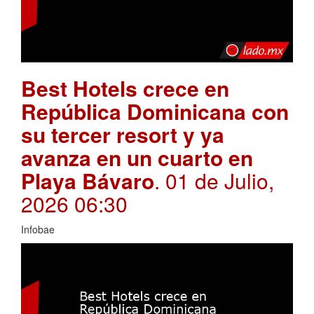
Best Hotels crece en
República Dominicana con
su tercer resort y ya
avanza en un cuarto en
Playa Bávaro
. 01 de Julio,
2026 06:30
Infobae