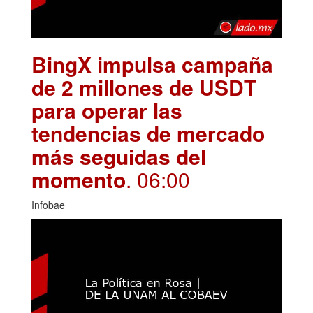
BingX impulsa campaña
de 2 millones de USDT
para operar las
tendencias de mercado
más seguidas del
momento
. 06:00
Infobae