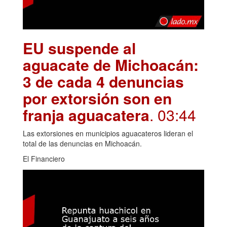
EU suspende al
aguacate de Michoacán:
3 de cada 4 denuncias
por extorsión son en
franja aguacatera
. 03:44
Las extorsiones en municipios aguacateros lideran el
total de las denuncias en Michoacán.
El Financiero