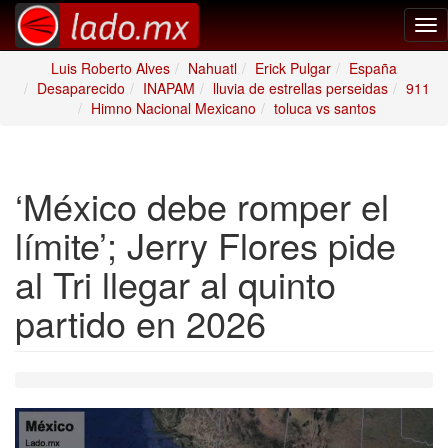
Tog
nav
Luis Roberto Alves
Nahuatl
Erick Pulgar
España
Desaparecido
INAPAM
lluvia de estrellas perseidas
911
Himno Nacional Mexicano
toluca vs santos
‘México debe romper el
límite’; Jerry Flores pide
al Tri llegar al quinto
partido en 2026