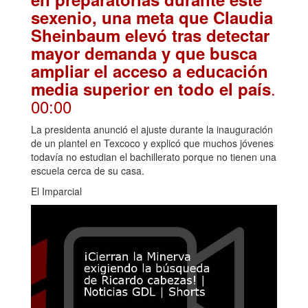
sexenio, una meta que Claudia
Sheinbaum elevó tras detectar
mayor demanda y que busca
ampliar el acceso a educación
.
media superior en todo el país
00:00
La presidenta anunció el ajuste durante la inauguración
de un plantel en Texcoco y explicó que muchos jóvenes
todavía no estudian el bachillerato porque no tienen una
escuela cerca de su casa.
El Imparcial