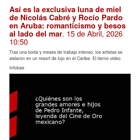
Así es la exclusiva luna de miel
de Nicolás Cabré y Rocío Pardo
en Aruba: romanticismo y besos
. 15 de Abril, 2026
al lado del mar
10:50
Tras una boda y meses de trabajo intenso, los artistas se
aislaron en un resort de lujo en el Caribe. El tierno video
Infobae