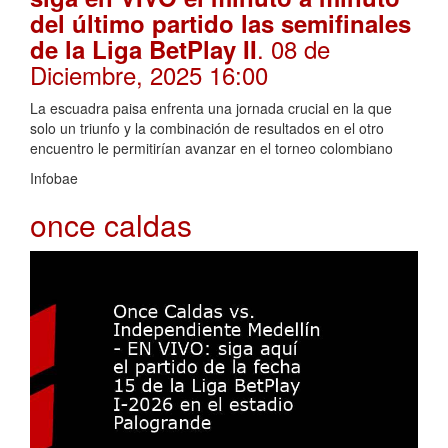
del último partido las semifinales
. 08 de
de la Liga BetPlay II
Diciembre, 2025 16:00
La escuadra paisa enfrenta una jornada crucial en la que
solo un triunfo y la combinación de resultados en el otro
encuentro le permitirían avanzar en el torneo colombiano
Infobae
once caldas