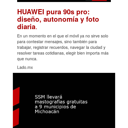
HUAWEI pura 90s pro:
diseño, autonomía y foto
.
diaria
En un momento en el que el móvil ya no sirve solo
para contestar mensajes, sino también para
trabajar, registrar recuerdos, navegar la ciudad y
resolver tareas cotidianas, elegir bien importa más
que nunca.
Lado.mx