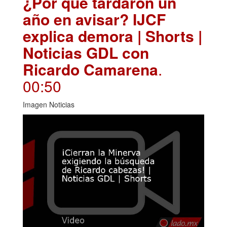
¿Por qué tardaron un
año en avisar? IJCF
explica demora | Shorts |
Noticias GDL con
Ricardo Camarena
.
00:50
Imagen Noticias