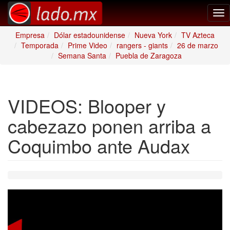
Tog
nav
Empresa
Dólar estadounidense
Nueva York
TV Azteca
Temporada
Prime Video
rangers - giants
26 de marzo
Semana Santa
Puebla de Zaragoza
VIDEOS: Blooper y
cabezazo ponen arriba a
Coquimbo ante Audax