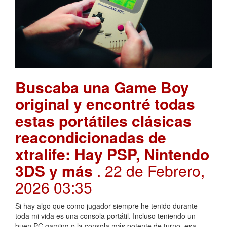
Buscaba una Game Boy
original y encontré todas
estas portátiles clásicas
reacondicionadas de
xtralife: Hay PSP, Nintendo
3DS y más
. 22 de Febrero,
2026 03:35
Si hay algo que como jugador siempre he tenido durante
toda mi vida es una consola portátil. Incluso teniendo un
buen PC gaming o la consola más potente de turno, esa