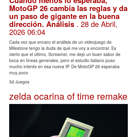
MotoGP 26 cambia las reglas y da
un paso de gigante en la buena
. 28 de Abril,
dirección. Análisis
2026 06:04
Cada vez que encaro el análisis de un videojuego de
Milestone tengo la duda de qué me voy a encontrar. Es
cierto que el último, Screamer, me dejó un buen sabor de
boca en líneas generales, pero el estudio italiano puso
mucho interés en esa nueva IP. De MotoGP 26 esperaba
muy poco
3d Juegos
zelda ocarina of time remake